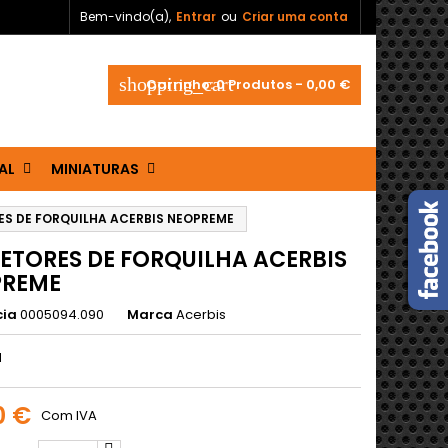
Bem-vindo(a),
Entrar
ou
Criar uma conta
shopping_cart
Carrinho:
0
Produtos - 0,00 €
AL
MINIATURAS
S DE FORQUILHA ACERBIS NEOPREME
ETORES DE FORQUILHA ACERBIS
PREME
cia
0005094.090
Marca
Acerbis
M
0 €
Com IVA