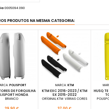
ia
0005094.090
ROS PRODUTOS NA MESMA CATEGORIA:
ARCA:
POLISPORT
MARCA:
KTM
MAR
TORES DE FORQUILHA
KTM EXC 2016-2023 / KTM
HUSQ TE
LISPORT HONDA
SX 2015-2022
T
BRANCO
ORÍGINAL KTM VÁRIAS CORES
POLISP
Preço
Preço
29,90 €
37,00 €