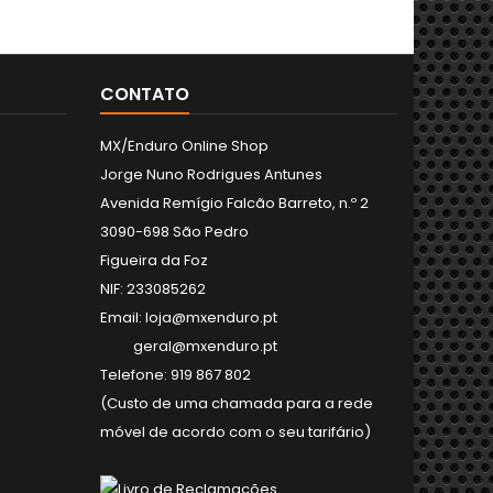
CONTATO
MX/Enduro Online Shop
Jorge Nuno Rodrigues Antunes
Avenida Remígio Falcão Barreto, n.º 2
3090-698 São Pedro
Figueira da Foz
NIF: 233085262
Email: loja@mxenduro.pt
geral@mxenduro.pt
Telefone: 919 867 802
(Custo de uma chamada para a rede
móvel de acordo com o seu tarifário)