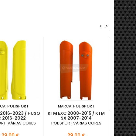
<
>
MA
PROTETOR
KTM
KTM/GASG
P
3
Adici

D

CA:
POLISPORT
MARCA:
POLISPORT
 2016-2023 / HUSQ
KTM EXC 2008-2015 / KTM
C 2016-2022
SX 2007-2014
ORT VÁRIAS CORES
POLISPORT VÁRIAS CORES
Preço
Preço
29,00 €
29,00 €