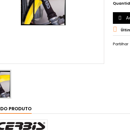
Quanti
A


Últi
Partilhar
 DO PRODUTO