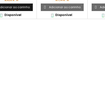
dicionar ao carrinho
Adicionar ao carrinho
Adi


Disponível
Disponível


