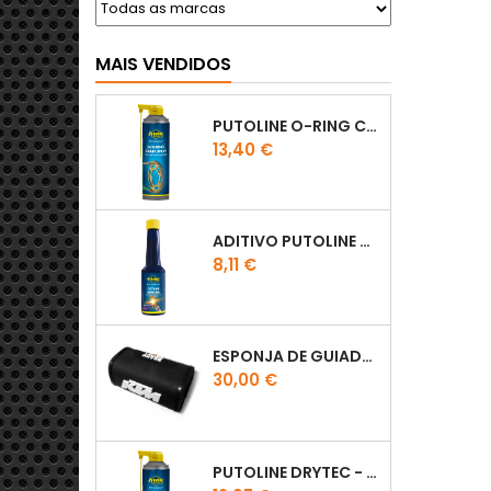
MAIS VENDIDOS
PUTOLINE O-RING CHAIN LUBE - SPRAY CORRENTE - 0,5 LT
Preço
13,40 €
ADITIVO PUTOLINE OCTANE BOOSTER 150ML
Preço
8,11 €
ESPONJA DE GUIADOR KTM
Preço
30,00 €
PUTOLINE DRYTEC - SPRAY CORRENTE RACE - 0,5 LT