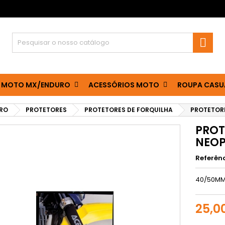

 MOTO MX/ENDURO
ACESSÓRIOS MOTO
ROUPA CASU
RO
PROTETORES
PROTETORES DE FORQUILHA
PROTETORE
PROT
NEO
Referên
40/50M
25,0