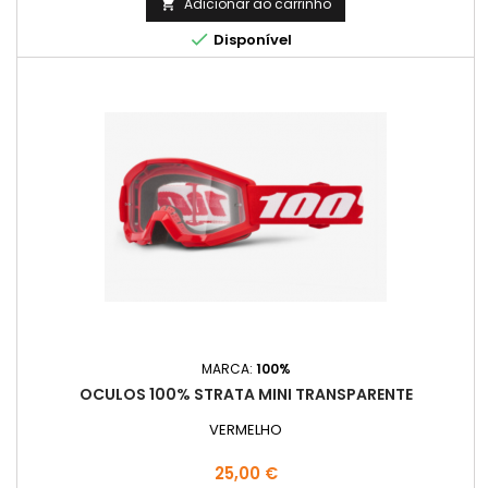
Adicionar ao carrinho


Disponível
MARCA:
100%
OCULOS 100% STRATA MINI TRANSPARENTE
VERMELHO
Preço
25,00 €