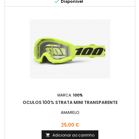

Disponível
MARCA:
100%
OCULOS 100% STRATA MINI TRANSPARENTE
AMARELO
Preço
25,00 €
Adicionar ao carrinho
