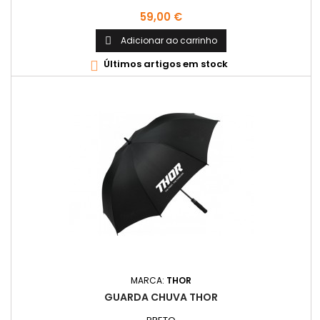
Preço
59,00 €
Adicionar ao carrinho

Últimos artigos em stock

MARCA:
THOR
GUARDA CHUVA THOR