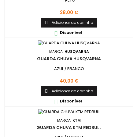
PRETO
Preço
28,00 €
Adicionar ao carrinho

Disponível

MARCA:
HUSQVARNA
GUARDA CHUVA HUSQVARNA
AZUL / BRANCO
Preço
40,00 €
Adicionar ao carrinho

Disponível

MARCA:
KTM
GUARDA CHUVA KTM REDBULL