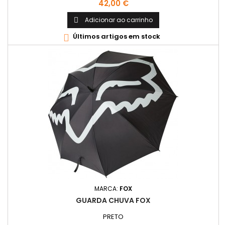
Preço
42,00 €
Adicionar ao carrinho

Últimos artigos em stock

MARCA:
FOX
GUARDA CHUVA FOX
PRETO