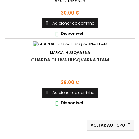
AZUL / LARANJA
Preço
30,00 €
Adicionar ao carrinho

Disponível

MARCA:
HUSQVARNA
GUARDA CHUVA HUSQVARNA TEAM
Preço
39,00 €
Adicionar ao carrinho

Disponível

VOLTAR AO TOPO
