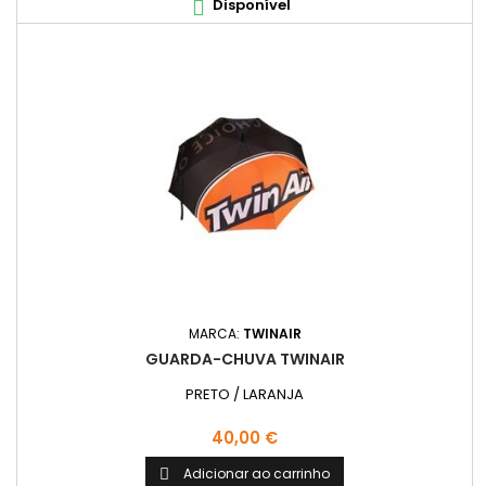
Disponível

MARCA:
TWINAIR
GUARDA-CHUVA TWINAIR
PRETO / LARANJA
Preço
40,00 €
Adicionar ao carrinho
