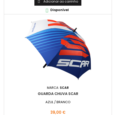
Adicionar ao carrinho

Disponível

MARCA:
SCAR
GUARDA CHUVA SCAR
AZUL / BRANCO
Preço
39,00 €