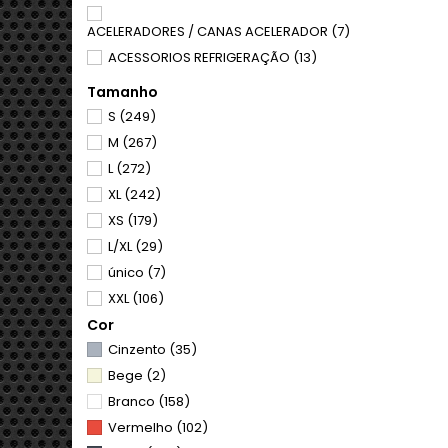
ACELERADORES / CANAS ACELERADOR
(7)
ACESSORIOS REFRIGERAÇÃO
(13)
ACESSÓRIOS
(10)
Tamanho
ACESSÓRIOS
(17)
S
(249)
ACESSÓRIOS
(2)
M
(267)
ACESSÓRIOS ESCAPE
(25)
L
(272)
ACESSÓRIOS MOTO
(259)
XL
(242)
ADITIVOS
(3)
XS
(179)
ADMISÃO
(2)
L/XL
(29)
AFINADORES CORRENTE
(6)
único
(7)
AIROH
(12)
XXL
(106)
ALPINESTARS
(34)
Cor
XXS
(4)
ALPINESTARS
(19)
Cinzento
(35)
S/M
(61)
ALPINESTARS
(87)
Bege
(2)
XS/S
(3)
ALPINESTARS
(8)
Branco
(158)
M/L
(6)
ALPINESTARS CRIANÇA
(1)
Vermelho
(102)
XL/XXL
(6)
ALPINESTARS CRIANÇA
(5)