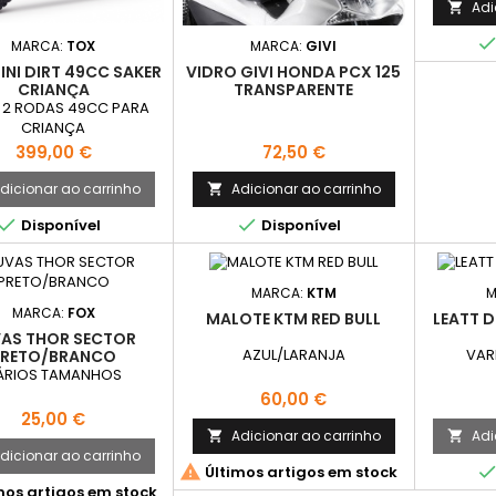
Adi

MARCA:
TOX
MARCA:
GIVI
INI DIRT 49CC SAKER
VIDRO GIVI HONDA PCX 125
CRIANÇA
TRANSPARENTE
 2 RODAS 49CC PARA
CRIANÇA
Preço
Preço
399,00 €
72,50 €
dicionar ao carrinho
Adicionar ao carrinho



Disponível
Disponível
MARCA:
KTM
M
MARCA:
FOX
MALOTE KTM RED BULL
LEATT 
AS THOR SECTOR
AZUL/LARANJA
VAR
PRETO/BRANCO
ÁRIOS TAMANHOS
Preço
60,00 €
Preço
25,00 €
Adicionar ao carrinho
Adi


dicionar ao carrinho

Últimos artigos em stock
mos artigos em stock