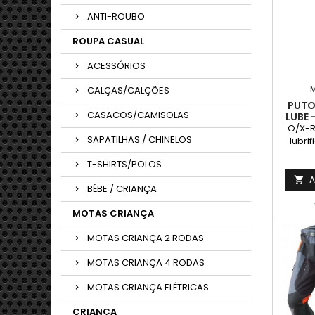
ANTI-ROUBO
ROUPA CASUAL
ACESSÓRIOS
CALÇAS/CALÇÕES
PUTO
CASACOS/CAMISOLAS
LUBE 
O/X-R
SAPATILHAS / CHINELOS
lubri
corren
T-SHIRTS/POLOS
especi
uma res
A

BÉBE / CRIANÇA
temp
MOTAS CRIANÇA
MOTAS CRIANÇA 2 RODAS
MOTAS CRIANÇA 4 RODAS
MOTAS CRIANÇA ELÉTRICAS
CRIANÇA