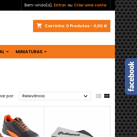
Bem-vindo(a),
Entrar
ou
Criar uma conta
shopping_cart
Carrinho:
0
Produtos - 0,00 €
AL
MINIATURAS



ar por:
Relevância