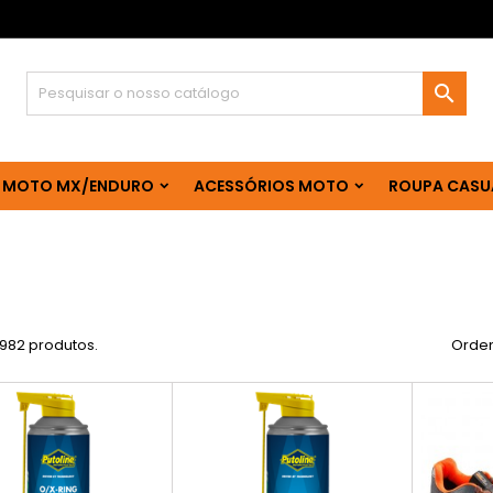

 MOTO MX/ENDURO
ACESSÓRIOS MOTO
ROUPA CASU
2982 produtos.
Orden