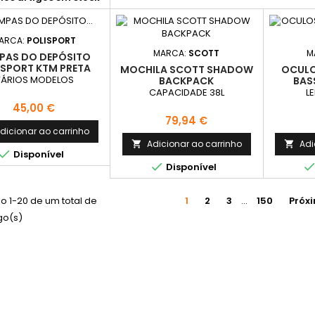
ARCA:
POLISPORT
MARCA:
SCOTT
M
PAS DO DEPÓSITO
ISPORT KTM PRETA
MOCHILA SCOTT SHADOW
OCULO
ÁRIOS MODELOS
BACKPACK
BAS
BLUE
CAPACIDADE 38L
L
Preço
45,00 €
Preço
79,94 €
dicionar ao carrinho
Adicionar ao carrinho
Adi



Disponível

Disponível
o 1-20 de um total de
1
2
3
…
150
Próx
go(s)