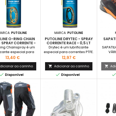
MARCA:
PUTOLINE
MARCA:
PUTOLINE
LINE O-RING CHAIN
PUTOLINE DRYTEC - SPRAY
SAPAT
- SPRAY CORRENTE -
CORRENTE RACE - 0,5 LT
0,5 LT
ing Chainspray é um
Drytec é um lubrificante
SAPATIL
ficante especial para
especial para correntes PTFE.
VÁR
tes. A sua formulação
Este produto seco e de boa
Preço
Preço
13,40 €
12,97 €
al confere ao produto
aderência penetra em
istência muito eficaz a
profundidade dentro da
dicionar ao carrinho
Adicionar ao carrinho
Adi


eraturas elevadas.
corrente.


Disponível
Disponível