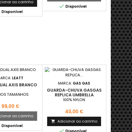
cionar ao carrinho

Disponível

Disponível
ARCA:
LEATT
MARCA:
GAS GAS
DUAL AXIS BRANCO
GUARDA-CHUVA GASGAS
IOS TAMANHOS
REPLICA UMBRELLA
100% NYLON
Preço
99,00 €
Preço
40,00 €
cionar ao carrinho
Adicionar ao carrinho


Disponível

Disponível