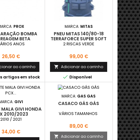
MARCA:
PROX
MARCA:
MITAS
EPARAÇÃO BOMBA
PNEU MITAS 140/80-18
REAGEM BETA
TERRAFORCE SUPER SOFT
ÁRIOS ANOS
2 RISCAS VERDE
Preço
Preço
26,50 €
99,00 €
cionar ao carrinho
Adicionar ao carrinho


s artigos em stock
Disponível
MARCA:
GAS GAS
MARCA:
GIVI
CASACO GÁS GÁS
 MALA GIVI HONDA
VÁRIOS TAMANHOS
X 2010/2023
2010 / 2021
Preço
89,00 €
Preço
34,00 €
Adicionar ao carrinho
