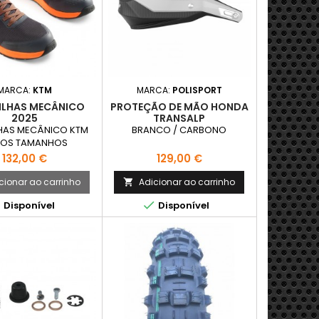
MARCA:
KTM
MARCA:
POLISPORT
ILHAS MECÂNICO
PROTEÇÃO DE MÃO HONDA
2025
TRANSALP
HAS MECÂNICO KTM
BRANCO / CARBONO
IOS TAMANHOS
Preço
Preço
132,00 €
129,00 €
cionar ao carrinho
Adicionar ao carrinho



Disponível
Disponível