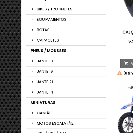
BIKES / TROTINETES
EQUIPAMENTOS
BOTAS
CALÇ
CAPACETES
V
PNEUS / MOUSSES
JANTE 18
A

JANTE 19

Últi
JANTE 21
JANTE 14
MINIATURAS
CAMIÃO
MOTOS ESCALA 1/12