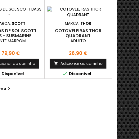
ARCA:
SCOTT
MARCA:
THOR
S DE SOL SCOTT
COTOVELEIRAS THOR
S - SUBMARINE
QUADRANT
/GOLD CHROME
ENTE MARROM
ADULTO
Preço
Preço
79,90 €
26,90 €
cionar ao carrinho
Adicionar ao carrinho



Disponível
Disponível
imo
