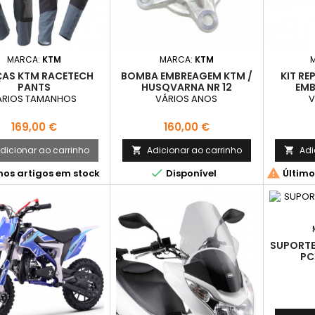
MARCA:
KTM
MARCA:
KTM
AS KTM RACETECH
BOMBA EMBREAGEM KTM /
KIT R
PANTS
HUSQVARNA NR 12
EMB
ÁRIOS TAMANHOS
VÁRIOS ANOS
V
Preço
Preço
169,00 €
160,00 €
dicionar ao carrinho
Adicionar ao carrinho
Adi




mos artigos em stock
Disponível
Último
SUPORTE
PC