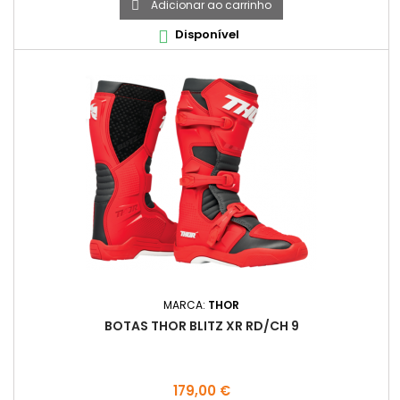
Adicionar ao carrinho

Disponível

MARCA:
THOR
BOTAS THOR BLITZ XR RD/CH 9
Preço
179,00 €