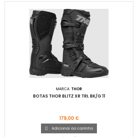
MARCA:
THOR
BOTAS THOR BLITZ XR TRL BK/G 11
Preço
179,00 €
Adicionar ao carrinho
