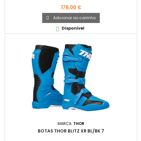
Preço
179,00 €
Adicionar ao carrinho

Disponível

MARCA:
THOR
BOTAS THOR BLITZ XR BL/BK 7