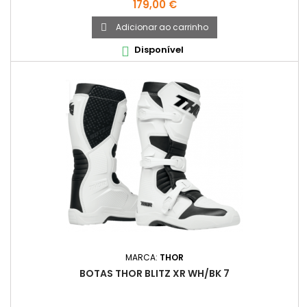
Preço
179,00 €
Adicionar ao carrinho

Disponível

MARCA:
THOR
BOTAS THOR BLITZ XR WH/BK 7