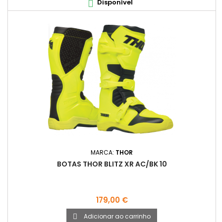
Disponível

MARCA:
THOR
BOTAS THOR BLITZ XR AC/BK 10
Preço
179,00 €
Adicionar ao carrinho
