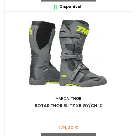
Disponível

MARCA:
THOR
BOTAS THOR BLITZ XR GY/CH 10
Preço
179,00 €