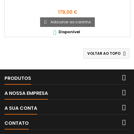
Preço
179,00 €
Adicionar ao carrinho

Disponível

VOLTAR AO TOPO


PRODUTOS

A NOSSA EMPRESA

A SUA CONTA

CONTATO