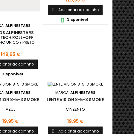
Adicionar ao carrinho

Disponível

CA:
ALPINESTARS
S ALPINESTARS
RTECH ROLL-OFF
O UNICO / PRETO
Preço
149,95 €
cionar ao carrinho
Disponível
CA:
ALPINESTARS
MARCA:
ALPINESTARS
ISION 8-5-3 SMOKE
LENTE VISION 8-5-3 SMOKE
AZUL
CINZENTO
Preço
Preço
19,95 €
19,95 €
cionar ao carrinho
Adicionar ao carrinho
