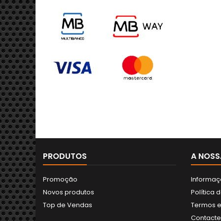
PRODUTOS
A NOSS
Promoção
Informaç
Novos produtos
Política 
Top de Vendas
Termos e
Contact