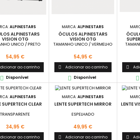
RCA:
ALPINESTARS
MARCA:
ALPINESTARS
MAR
LOS ALPINESTARS
ÓCULOS ALPINESTARS
ÓCULO
VISION OTG
VISION OTG
SUPE
NHO UNICO / PRETO
TAMANHO UNICO / VERMELHO
TAMANH
Preço
Preço
54,95 €
54,95 €
dicionar ao carrinho
Adicionar ao carrinho
Adi


Disponível
Disponível



RCA:
ALPINESTARS
MARCA:
ALPINESTARS
MAR
E SUPERTECH CLEAR
LENTE SUPERTECH MIRROR
LENTE V
TRANSPARENTE
ESPELHADO
Preço
Preço
34,95 €
49,95 €
dicionar ao carrinho
Adicionar ao carrinho
Adi

