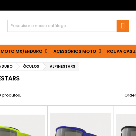

 MOTO MX/ENDURO
ACESSÓRIOS MOTO
ROUPA CASU
ENDURO
ÓCULOS
ALPINESTARS
ESTARS
9 produtos.
Orden