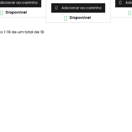
dicionar ao carrinho
Adi

Adicionar ao carrinho

Disponível


Disponível

 1-19 de um total de 19