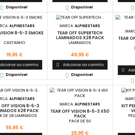
Disponível
Disponível



RCA:
ALPINESTARS
MARCA:
ALPINESTARS
MAR
 VISION 8-5-3 SMOKE
TEAR OFF SUPERTECH
LAMINADOS X28 PACK
TEAR O
CASTANHO
LAMINADOS
Preço
Preço
19,95 €
49,95 €
dicionar ao carrinho
Adicionar ao carrinho

Adi

Disponível
Disponível



RCA:
ALPINESTARS
MAR
MARCA:
ALPINESTARS
 OFF VISION 8-5-3
KIT P
INADOS X28 PACK
V
TEAR OFF VISION 8-5-3 X50
K DE 28 LAMINADOS
PEL
PACK
PACK DE 50
Preço
55,95 €
Preço
29,95 €