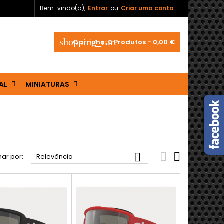
Bem-vindo(a),
Entrar
ou
Criar uma conta
shopping_cart
Carrinho:
0
Produtos - 0,00 €
AL
MINIATURAS



ar por:
Relevância