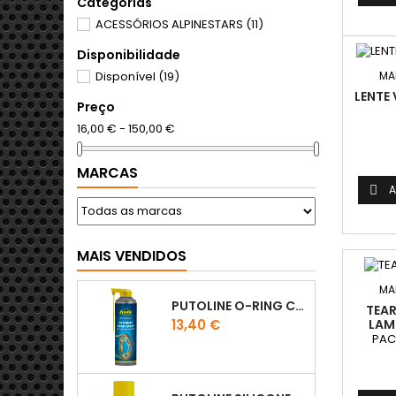
Categorias
ACESSÓRIOS ALPINESTARS
(11)
Disponibilidade
Disponível
(19)
MA
LENTE
Preço
16,00 € - 150,00 €
MARCAS
A

MAIS VENDIDOS
MA
PUTOLINE O-RING CHAIN LUBE - SPRAY CORRENTE - 0,5 LT
TEAR
Preço
13,40 €
LAM
PAC