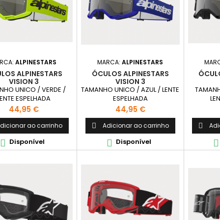
RCA:
ALPINESTARS
MARCA:
ALPINESTARS
MAR
LOS ALPINESTARS
ÓCULOS ALPINESTARS
ÓCULO
VISION 3
VISION 3
HO UNICO / VERDE /
TAMANHO UNICO / AZUL / LENTE
TAMANH
LENTE ESPELHADA
ESPELHADA
LE
Preço
Preço
44,95 €
44,95 €
dicionar ao carrinho
Adicionar ao carrinho
Adi


Disponível
Disponível


