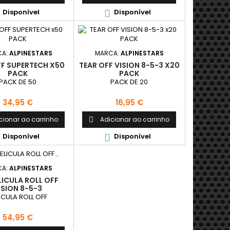
Disponível
Disponível

CA:
ALPINESTARS
MARCA:
ALPINESTARS
FF SUPERTECH X50
TEAR OFF VISION 8-5-3 X20
PACK
PACK
PACK DE 50
PACK DE 20
Preço
Preço
34,95 €
16,95 €
cionar ao carrinho
Adicionar ao carrinho

Disponível
Disponível

CA:
ALPINESTARS
ELICULA ROLL OFF
ISION 8-5-3
ICULA ROLL OFF
Preço
54,95 €