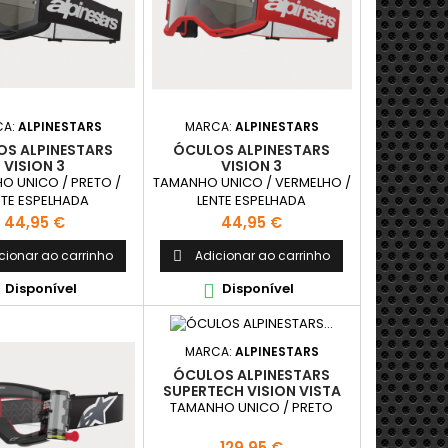
CA:
ALPINESTARS
MARCA:
ALPINESTARS
S ALPINESTARS
ÓCULOS ALPINESTARS
VISION 3
VISION 3
O UNICO / PRETO /
TAMANHO UNICO / VERMELHO /
NTE ESPELHADA
LENTE ESPELHADA
Preço
Preço
44,95 €
44,95 €
cionar ao carrinho
Adicionar ao carrinho

Disponível
Disponível

MARCA:
ALPINESTARS
ÓCULOS ALPINESTARS
SUPERTECH VISION VISTA
TAMANHO UNICO / PRETO
Preço
129,95 €