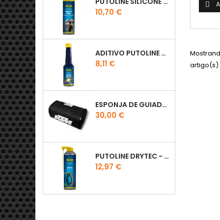
PUTOLINE SILICONE SPRAY
A

Preço
10,70 €
ADITIVO PUTOLINE OCTANE BOOSTER 150ML
Mostrando
Preço
8,11 €
artigo(s)
ESPONJA DE GUIADOR KTM
Preço
30,00 €
PUTOLINE DRYTEC - SPRAY CORRENTE RACE - 0,5 LT
Preço
12,97 €