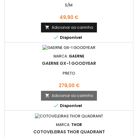
S/M
Preço
49,90 €
Adicionar ao carrinho


Disponível
MARCA:
GAERNE
GAERNE GX-1 GOODYEAR
PRETO
Preço
279,00 €
Adicionar ao carrinho


Disponível
MARCA:
THOR
COTOVELEIRAS THOR QUADRANT