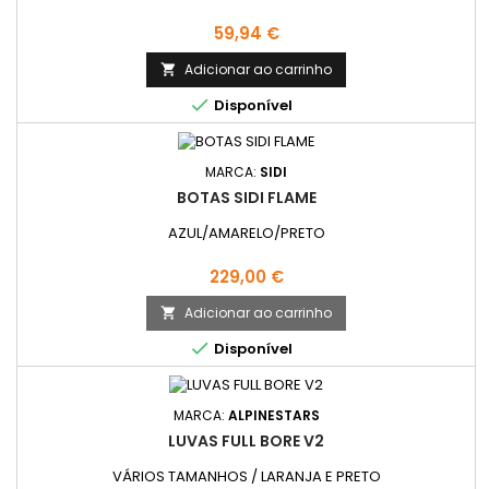
Preço
59,94 €
Adicionar ao carrinho


Disponível
MARCA:
SIDI
BOTAS SIDI FLAME
AZUL/AMARELO/PRETO
Preço
229,00 €
Adicionar ao carrinho


Disponível
MARCA:
ALPINESTARS
LUVAS FULL BORE V2
VÁRIOS TAMANHOS / LARANJA E PRETO