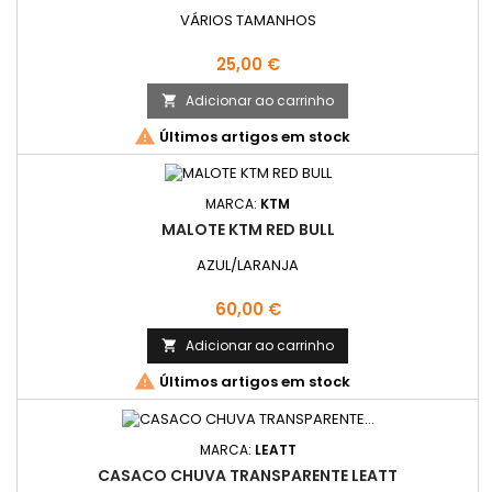
VÁRIOS TAMANHOS
Preço
25,00 €
Adicionar ao carrinho


Últimos artigos em stock
MARCA:
KTM
MALOTE KTM RED BULL
AZUL/LARANJA
Preço
60,00 €
Adicionar ao carrinho


Últimos artigos em stock
MARCA:
LEATT
CASACO CHUVA TRANSPARENTE LEATT