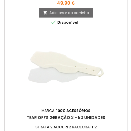
Preço
49,90 €
Adicionar ao carrinho


Disponível
MARCA:
100% ACESSÓRIOS
TEAR OFFS GERAÇÃO 2 - 50 UNIDADES
STRATA 2 ACCURI 2 RACECRAFT 2