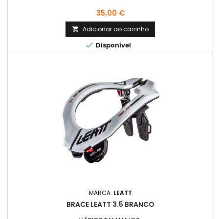
Preço
35,00 €
Adicionar ao carrinho


Disponível
MARCA:
LEATT
BRACE LEATT 3.5 BRANCO