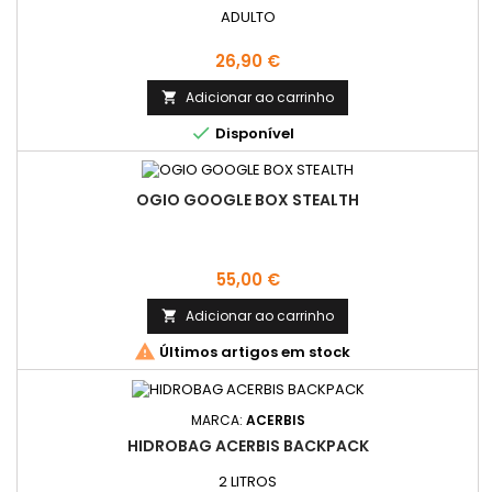
ADULTO
Preço
26,90 €
Adicionar ao carrinho


Disponível
OGIO GOOGLE BOX STEALTH
Preço
55,00 €
Adicionar ao carrinho


Últimos artigos em stock
MARCA:
ACERBIS
HIDROBAG ACERBIS BACKPACK
2 LITROS