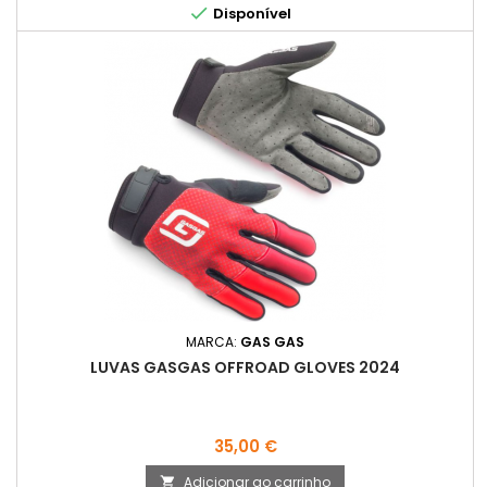

Disponível
MARCA:
GAS GAS
LUVAS GASGAS OFFROAD GLOVES 2024
Preço
35,00 €
Adicionar ao carrinho
