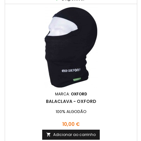
MARCA:
OXFORD
BALACLAVA - OXFORD
100% ALGODÃO
Preço
10,00 €
Adicionar ao carrinho
