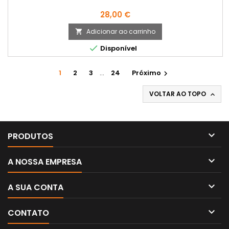
Preço
28,00 €
Adicionar ao carrinho


Disponível
1
2
3
…
24
Próximo

VOLTAR AO TOPO


PRODUTOS

A NOSSA EMPRESA

A SUA CONTA

CONTATO