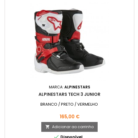
MARCA:
ALPINESTARS
ALPINESTARS TECH 3 JUNIOR
BRANCO / PRETO / VERMELHO
Preço
165,00 €
Adicionar ao carrinho


Disponível