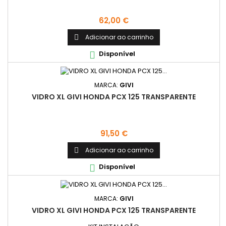
Preço
62,00 €
Adicionar ao carrinho

Disponível

MARCA:
GIVI
VIDRO XL GIVI HONDA PCX 125 TRANSPARENTE
Preço
91,50 €
Adicionar ao carrinho

Disponível

MARCA:
GIVI
VIDRO XL GIVI HONDA PCX 125 TRANSPARENTE