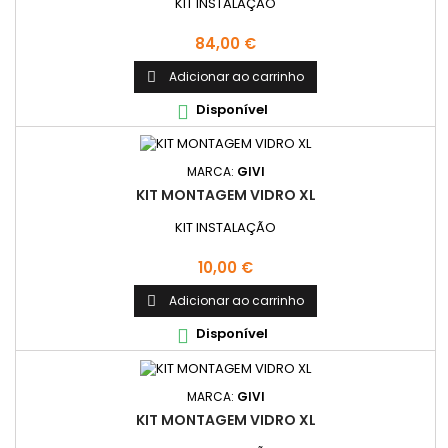
KIT INSTALAÇÃO
Preço
84,00 €
Adicionar ao carrinho

Disponível

MARCA:
GIVI
KIT MONTAGEM VIDRO XL
KIT INSTALAÇÃO
Preço
10,00 €
Adicionar ao carrinho

Disponível

MARCA:
GIVI
KIT MONTAGEM VIDRO XL