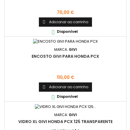
Preço
70,00 €
Adicionar ao carrinho

Disponível

MARCA:
GIVI
ENCOSTO GIVI PARA HONDA PCX
Preço
110,00 €
Adicionar ao carrinho

Disponível

MARCA:
GIVI
VIDRO XL GIVI HONDA PCX 125 TRANSPARENTE