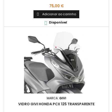
Preço
75,00 €
Adicionar ao carrinho

Disponível

MARCA:
GIVI
VIDRO GIVI HONDA PCX 125 TRANSPARENTE