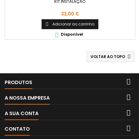
KIT INSTALAÇÃO
Preço
32,00 €
Adicionar ao carrinho

Disponível

VOLTAR AO TOPO


PRODUTOS

A NOSSA EMPRESA

A SUA CONTA

CONTATO