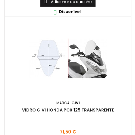
Adicionar ao carrinho

Disponível

MARCA:
GIVI
VIDRO GIVI HONDA PCX 125 TRANSPARENTE
Preço
71,50 €