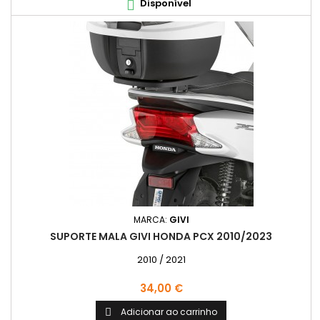
Disponível

MARCA:
GIVI
SUPORTE MALA GIVI HONDA PCX 2010/2023
2010 / 2021
Preço
34,00 €
Adicionar ao carrinho
