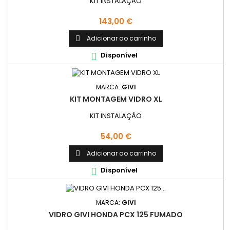
KIT INSTALAÇÃO
Preço
143,00 €
Adicionar ao carrinho

Disponível

MARCA:
GIVI
KIT MONTAGEM VIDRO XL
KIT INSTALAÇÃO
Preço
54,00 €
Adicionar ao carrinho

Disponível

MARCA:
GIVI
VIDRO GIVI HONDA PCX 125 FUMADO