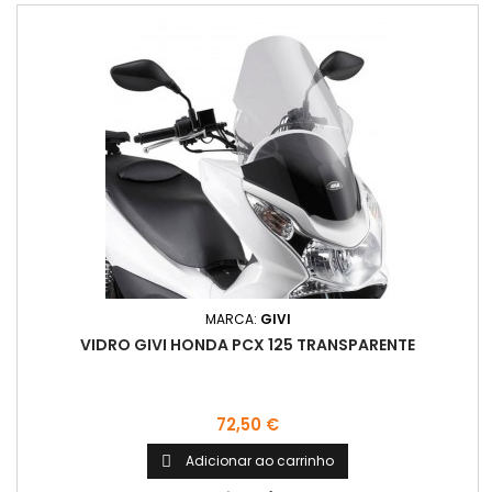
MARCA:
GIVI
VIDRO GIVI HONDA PCX 125 TRANSPARENTE
Preço
72,50 €
Adicionar ao carrinho
