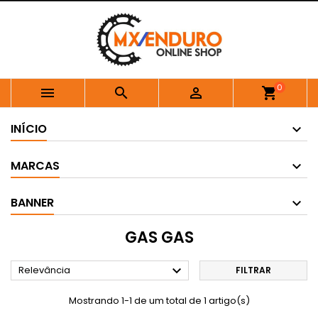
0



shopping_cart
INÍCIO
MARCAS
BANNER
GAS GAS

Relevância
FILTRAR
Mostrando 1-1 de um total de 1 artigo(s)