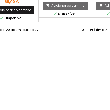
Preço
55,00 €
Adicionar ao carrinho
Adi


dicionar ao carrinho

Disponível

Disponível
o 1-20 de um total de 27
1
2
Próximo
