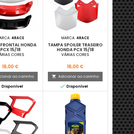
ARCA:
4RACE
MARCA:
4RACE
 FRONTAL HONDA
TAMPA SPOILER TRASEIRO
PCX 15/18
HONDA PCX 15/18
ÁRIAS CORES
VÁRIAS CORES
Preço
Preço
18,00 €
18,00 €
cionar ao carrinho
Adicionar ao carrinho



Disponível
Disponível