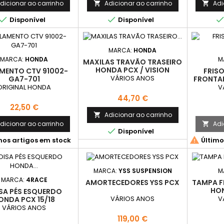
dicionar ao carrinho
Adicionar ao carrinho
Adi




Disponível
Disponível
MARCA:
HONDA
MARCA:
HONDA
M
MAXILAS TRAVÃO TRASEIRO
HONDA PCX / VISION
MENTO CTV 91002-
FRIS
VÁRIOS ANOS
GA7-701
FRONTAL
ORIGINAL HONDA
V
Preço
44,70 €
Preço
22,50 €
Adicionar ao carrinho

dicionar ao carrinho
Adi


Disponível

mos artigos em stock
Último
MARCA:
YSS SUSPENSION
M
MARCA:
4RACE
AMORTECEDORES YSS PCX
TAMPA F
HON
SA PÉS ESQUERDO
VÁRIOS ANOS
V
ONDA PCX 15/18
VÁRIOS ANOS
Preço
119,00 €