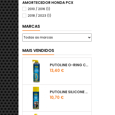
AMORTECEDOR HONDA PCX
2010 / 2016
(1)
2018 / 2023
(1)
MARCAS
MAIS VENDIDOS
PUTOLINE O-RING CHAIN LUBE - SPRAY CORRENTE - 0,5 LT
Preço
13,40 €
PUTOLINE SILICONE SPRAY
Preço
10,70 €