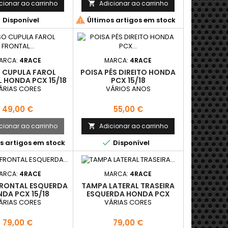
cionar ao carrinho
Adicionar ao carrinho



Disponível
Últimos artigos em stock
ARCA:
4RACE
MARCA:
4RACE
O CUPULA FAROL
POISA PÉS DIREITO HONDA
 HONDA PCX 15/18
PCX 15/18
ÁRIAS CORES
VÁRIOS ANOS
Preço
Preço
49,00 €
55,00 €
cionar ao carrinho
Adicionar ao carrinho


s artigos em stock
Disponível
ARCA:
4RACE
MARCA:
4RACE
RONTAL ESQUERDA
TAMPA LATERAL TRASEIRA
DA PCX 15/18
ESQUERDA HONDA PCX
15/18
ÁRIAS CORES
VÁRIAS CORES
Preço
Preço
79,00 €
79,00 €