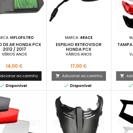
ARCA:
HIFLOFILTRO
MARCA:
4RACE
M
O DE AR HONDA PCX
ESPELHO RETROVISOR
TAMPA
2012 / 2017
HONDA PCX
VÉRIOS ANOS
VÁRIOS ANOS
V
Preço
Preço
14,00 €
17,00 €
dicionar ao carrinho
Adicionar ao carrinho
Adi




Disponível
Disponível