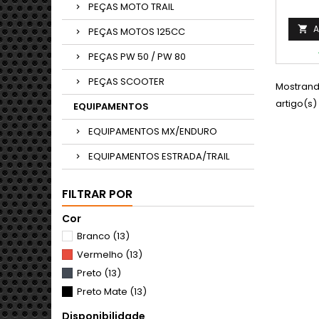
PEÇAS MOTO TRAIL
A

PEÇAS MOTOS 125CC
PEÇAS PW 50 / PW 80
PEÇAS SCOOTER
Mostrand
artigo(s)
EQUIPAMENTOS
EQUIPAMENTOS MX/ENDURO
EQUIPAMENTOS ESTRADA/TRAIL
FILTRAR POR
Cor
Branco
(13)
Vermelho
(13)
Preto
(13)
Preto Mate
(13)
Disponibilidade