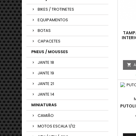
BIKES / TROTINETES
EQUIPAMENTOS
BOTAS
TAMP
INTER
CAPACETES
PNEUS / MOUSSES
JANTE 18
A

JANTE 19
JANTE 21
JANTE 14
MINIATURAS
PUTOLI
CAMIÃO
MOTOS ESCALA 1/12