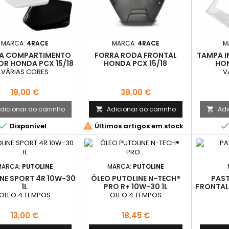
MARCA:
4RACE
MARCA:
4RACE
M
A COMPARTIMENTO
FORRA RODA FRONTAL
TAMPA I
IOR HONDA PCX 15/18
HONDA PCX 15/18
HON
VÁRIAS CORES
V
Preço
Preço
19,00 €
39,00 €
dicionar ao carrinho
Adicionar ao carrinho
Adi




Disponível
Últimos artigos em stock
MARCA:
PUTOLINE
MARCA:
PUTOLINE
NE SPORT 4R 10W-30
ÓLEO PUTOLINE N-TECH®
PAST
1L
PRO R+ 10W-30 1L
FRONTAL
OLEO 4 TEMPOS
OLEO 4 TEMPOS
Preço
Preço
13,00 €
18,45 €