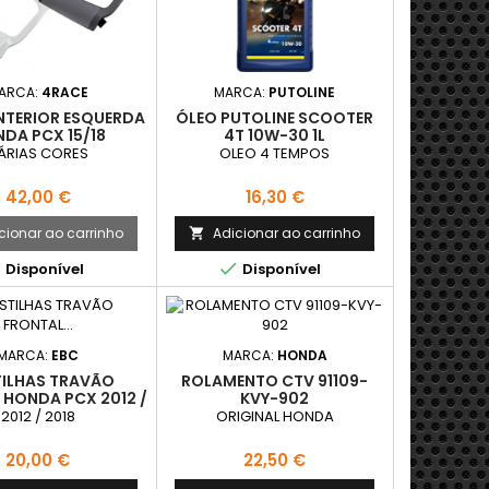
ARCA:
4RACE
MARCA:
PUTOLINE
NTERIOR ESQUERDA
ÓLEO PUTOLINE SCOOTER
DA PCX 15/18
4T 10W-30 1L
ÁRIAS CORES
OLEO 4 TEMPOS
Preço
Preço
42,00 €
16,30 €
cionar ao carrinho
Adicionar ao carrinho



Disponível
Disponível
MARCA:
EBC
MARCA:
HONDA
ILHAS TRAVÃO
ROLAMENTO CTV 91109-
 HONDA PCX 2012 /
KVY-902
2018
2012 / 2018
ORIGINAL HONDA
Preço
Preço
20,00 €
22,50 €