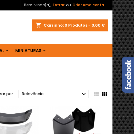
Bem-vindo(a),
Entrar
ou
Criar uma conta
shopping_cart
Carrinho:
0
Produtos - 0,00 €
AL
MINIATURAS



ar por:
Relevância