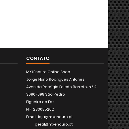
CONTATO
MX/Enduro Online Shop
Jorge Nuno Rodrigues Antunes
Avenida Remígio Falcão Barreto, n.º 2
3090-698 São Pedro
Figueira da Foz
NIF: 233085262
Email: loja@mxenduro.pt
geral@mxenduro.pt