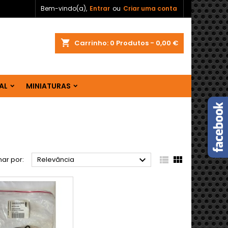
Bem-vindo(a),
Entrar
ou
Criar uma conta
shopping_cart
Carrinho:
0
Produtos - 0,00 €
AL
MINIATURAS



ar por:
Relevância