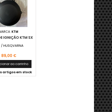
MARCA:
KTM
E IGNIÇÃO KTM SX
 / HUSQVARNA
Preço
89,00 €
cionar ao carrinho
s artigos em stock