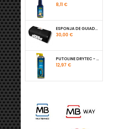
Preço
8,11 €
ESPONJA DE GUIADOR KTM
Preço
30,00 €
PUTOLINE DRYTEC - SPRAY CORRENTE RACE - 0,5 LT
Preço
12,97 €