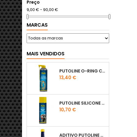
Preço
9,00 € - 90,00 €
MARCAS
MAIS VENDIDOS
PUTOLINE O-RING CHAIN LUBE - SPRAY CORRENTE - 0,5 LT
Preço
13,40 €
PUTOLINE SILICONE SPRAY
Preço
10,70 €
ADITIVO PUTOLINE OCTANE BOOSTER 150ML