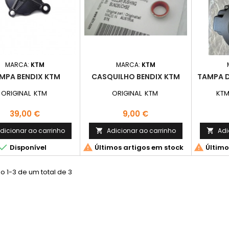
MARCA:
KTM
MARCA:
KTM
MPA BENDIX KTM
CASQUILHO BENDIX KTM
TAMPA D
ORIGINAL KTM
ORIGINAL KTM
KTM
Preço
Preço
39,00 €
9,00 €
dicionar ao carrinho
Adicionar ao carrinho
Adi





Disponível
Últimos artigos em stock
Último
 1-3 de um total de 3