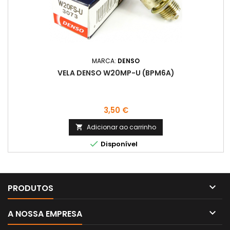
MARCA:
DENSO
VELA DENSO W20MP-U (BPM6A)
Preço
3,50 €
Adicionar ao carrinho


Disponível

PRODUTOS

A NOSSA EMPRESA