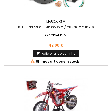
MARCA:
KTM
KIT JUNTAS CILINDRO EXC / TE 300CC 10-16
ORIGINAL KTM
Preço
42,00 €
Adicionar ao carrinho


Últimos artigos em stock