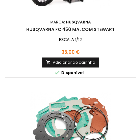
MARCA:
HUSQVARNA
HUSQVARNA FC 450 MALCOM STEWART
ESCALA 1/12
Preço
35,00 €
Adicionar ao carrinho


Disponível