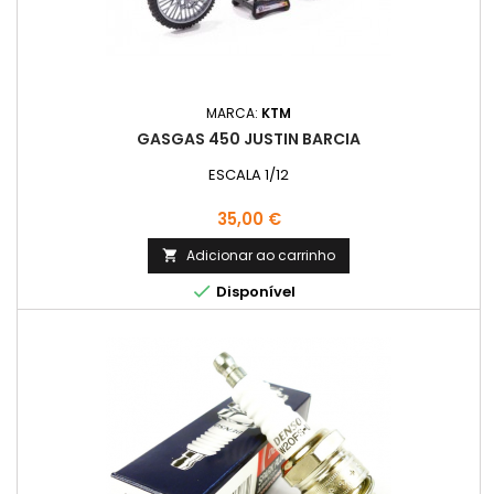
MARCA:
KTM
GASGAS 450 JUSTIN BARCIA
ESCALA 1/12
Preço
35,00 €
Adicionar ao carrinho


Disponível