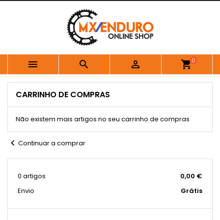
0



shopping_cart
CARRINHO DE COMPRAS
Não existem mais artigos no seu carrinho de compras
chevron_left
Continuar a comprar
0 artigos
0,00 €
Envio
Grátis