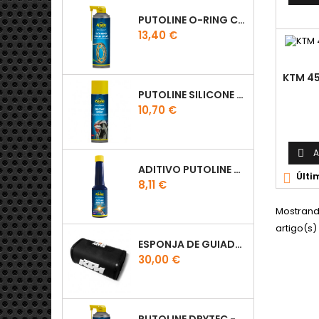
PUTOLINE O-RING CHAIN LUBE - SPRAY CORRENTE - 0,5 LT
Preço
13,40 €
KTM 4
PUTOLINE SILICONE SPRAY
Preço
10,70 €
A

ADITIVO PUTOLINE OCTANE BOOSTER 150ML
Últi

Preço
8,11 €
Mostrando
artigo(s)
ESPONJA DE GUIADOR KTM
Preço
30,00 €