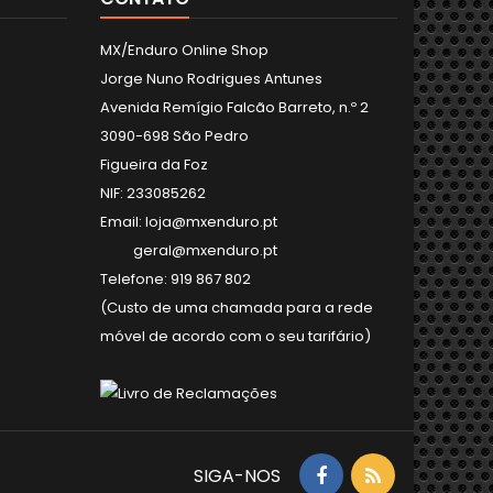
MX/Enduro Online Shop
Jorge Nuno Rodrigues Antunes
Avenida Remígio Falcão Barreto, n.º 2
3090-698 São Pedro
Figueira da Foz
NIF: 233085262
Email: loja@mxenduro.pt
geral@mxenduro.pt
Telefone: 919 867 802
(Custo de uma chamada para a rede
móvel de acordo com o seu tarifário)
SIGA-NOS