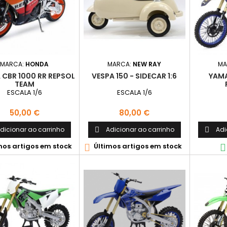
MARCA:
HONDA
MARCA:
NEW RAY
MA
CBR 1000 RR REPSOL
VESPA 150 - SIDECAR 1:6
YAMA
TEAM
ESCALA 1/6
ESCALA 1/6
Preço
Preço
50,00 €
80,00 €
dicionar ao carrinho
Adicionar ao carrinho
Adi


mos artigos em stock
Últimos artigos em stock

