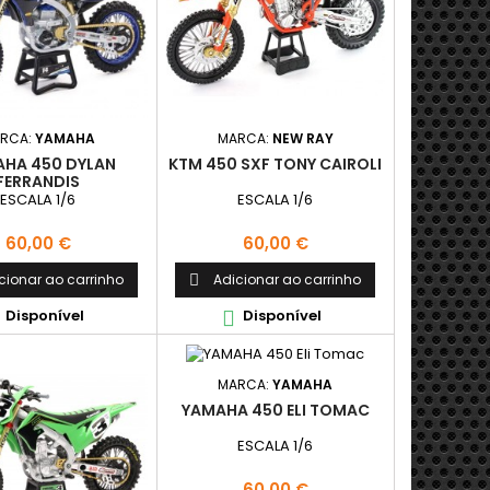
RCA:
YAMAHA
MARCA:
NEW RAY
HA 450 DYLAN
KTM 450 SXF TONY CAIROLI
FERRANDIS
ESCALA 1/6
ESCALA 1/6
Preço
Preço
60,00 €
60,00 €
cionar ao carrinho
Adicionar ao carrinho

Disponível
Disponível

MARCA:
YAMAHA
YAMAHA 450 ELI TOMAC
ESCALA 1/6
Preço
60,00 €