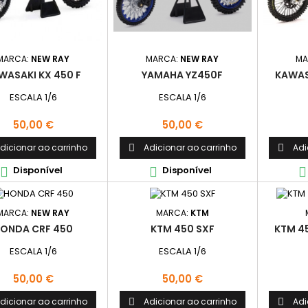
MARCA:
NEW RAY
MARCA:
NEW RAY
MA
WASAKI KX 450 F
YAMAHA YZ450F
KAWASA
ESCALA 1/6
ESCALA 1/6
Preço
Preço
50,00 €
50,00 €
dicionar ao carrinho
Adicionar ao carrinho
Adi


Disponível
Disponível



MARCA:
NEW RAY
MARCA:
KTM
ONDA CRF 450
KTM 450 SXF
KTM 4
ESCALA 1/6
ESCALA 1/6
Preço
Preço
50,00 €
50,00 €
dicionar ao carrinho
Adicionar ao carrinho
Adi

