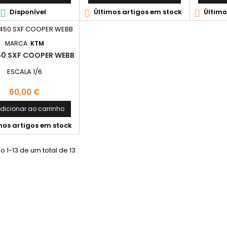
Disponível
Últimos artigos em stock
Último



MARCA:
KTM
50 SXF COOPER WEBB
ESCALA 1/6
Preço
60,00 €
dicionar ao carrinho
mos artigos em stock
 1-13 de um total de 13