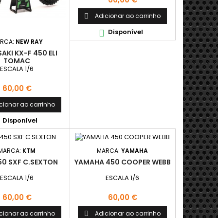
Adicionar ao carrinho

Disponível

RCA:
NEW RAY
KI KX-F 450 ELI
TOMAC
ESCALA 1/6
Preço
60,00 €
cionar ao carrinho
Disponível
MARCA:
KTM
MARCA:
YAMAHA
50 SXF C.SEXTON
YAMAHA 450 COOPER WEBB
ESCALA 1/6
ESCALA 1/6
Preço
Preço
60,00 €
60,00 €
cionar ao carrinho
Adicionar ao carrinho
