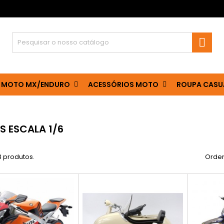

 MOTO MX/ENDURO
ACESSÓRIOS MOTO
ROUPA CASU
 ESCALA 1/6
3 produtos.
Orden