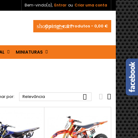
Bem-vindo(a),
Entrar
ou
Criar uma conta
shopping_cart
Carrinho:
0
Produtos - 0,00 €
AL
MINIATURAS



ar por:
Relevância