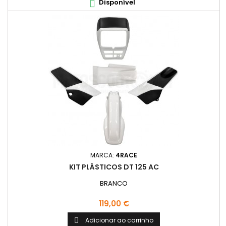
Disponível

MARCA:
4RACE
KIT PLÁSTICOS DT 125 AC
BRANCO
Preço
119,00 €
Adicionar ao carrinho
