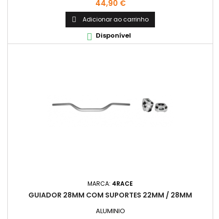
Preço
44,90 €
Adicionar ao carrinho

Disponível

MARCA:
4RACE
GUIADOR 28MM COM SUPORTES 22MM / 28MM
ALUMINIO