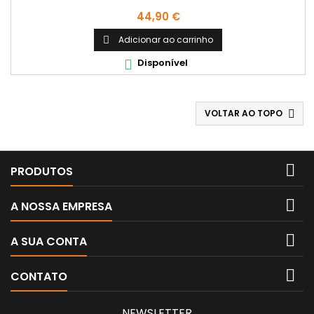
Preço
44,90 €
Adicionar ao carrinho

Disponível

VOLTAR AO TOPO


PRODUTOS

A NOSSA EMPRESA

A SUA CONTA

CONTATO
NEWSLETTER