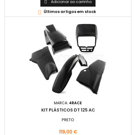
Adicionar ao carrinho

Últimos artigos em stock

MARCA:
4RACE
KIT PLÁSTICOS DT 125 AC
PRETO
Preço
119,00 €