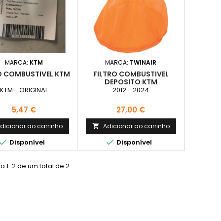
MARCA:
KTM
MARCA:
TWINAIR
O COMBUSTIVEL KTM
FILTRO COMBUSTIVEL
DEPOSITO KTM
KTM - ORIGINAL
2012 - 2024
Preço
Preço
5,47 €
27,00 €
dicionar ao carrinho
Adicionar ao carrinho



Disponível
Disponível
 1-2 de um total de 2