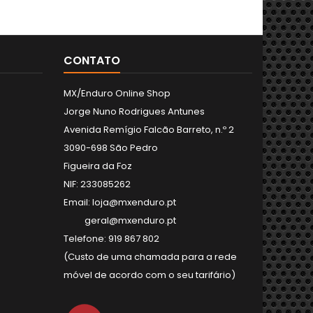
CONTATO
MX/Enduro Online Shop
Jorge Nuno Rodrigues Antunes
Avenida Remígio Falcão Barreto, n.º 2
3090-698 São Pedro
Figueira da Foz
NIF: 233085262
Email: loja@mxenduro.pt
geral@mxenduro.pt
Telefone: 919 867 802
(Custo de uma chamada para a rede
móvel de acordo com o seu tarifário)