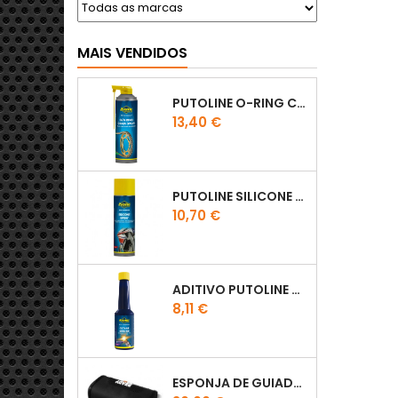
MAIS VENDIDOS
PUTOLINE O-RING CHAIN LUBE - SPRAY CORRENTE - 0,5 LT
Preço
13,40 €
PUTOLINE SILICONE SPRAY
Preço
10,70 €
ADITIVO PUTOLINE OCTANE BOOSTER 150ML
Preço
8,11 €
ESPONJA DE GUIADOR KTM