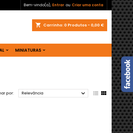
Bem-vindo(a),
Entrar
ou
Criar uma conta
shopping_cart
Carrinho:
0
Produtos - 0,00 €
AL
MINIATURAS



ar por:
Relevância