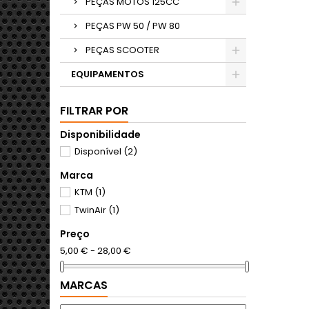
PEÇAS MOTOS 125CC
PEÇAS PW 50 / PW 80
PEÇAS SCOOTER
EQUIPAMENTOS
FILTRAR POR
Disponibilidade
Disponível
(2)
Marca
KTM
(1)
TwinAir
(1)
Preço
5,00 € - 28,00 €
MARCAS