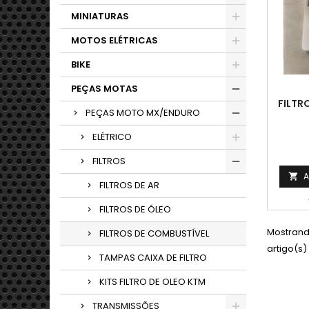
MINIATURAS
MOTOS ELÉTRICAS
BIKE
PEÇAS MOTAS
FILTR
PEÇAS MOTO MX/ENDURO
ELÉTRICO
FILTROS
A

FILTROS DE AR
FILTROS DE ÓLEO
Mostrando
FILTROS DE COMBUSTÍVEL
artigo(s)
TAMPAS CAIXA DE FILTRO
KITS FILTRO DE OLEO KTM
TRANSMISSÕES