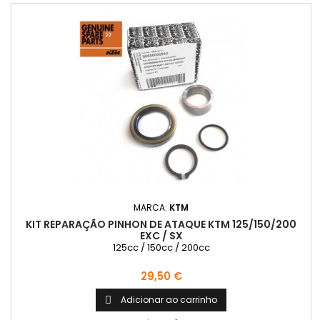
MARCA:
KTM
KIT REPARAÇÃO PINHON DE ATAQUE KTM 125/150/200
EXC / SX
125cc / 150cc / 200cc
Preço
29,50 €
Adicionar ao carrinho
