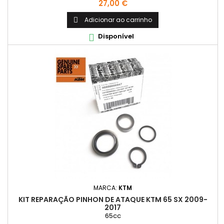
Preço
27,00 €
Adicionar ao carrinho

Disponível

MARCA:
KTM
KIT REPARAÇÃO PINHON DE ATAQUE KTM 65 SX 2009-
2017
65cc