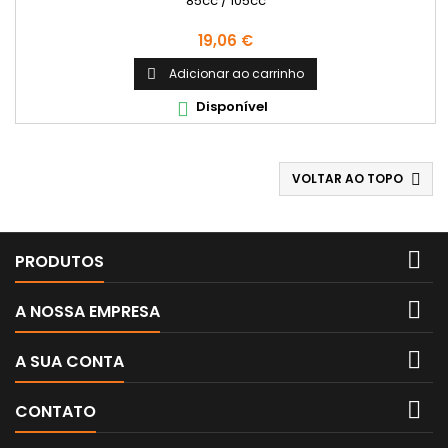
85cc / 105cc
Preço
19,06 €
Adicionar ao carrinho

Disponível

VOLTAR AO TOPO


PRODUTOS

A NOSSA EMPRESA

A SUA CONTA

CONTATO