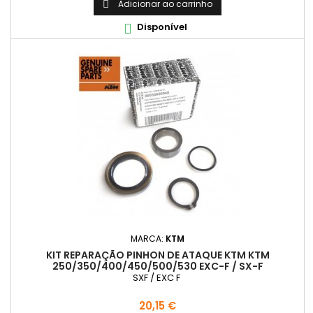
Adicionar ao carrinho

Disponível

MARCA:
KTM
KIT REPARAÇÃO PINHON DE ATAQUE KTM KTM
250/350/400/450/500/530 EXC-F / SX-F
SXF / EXC F
Preço
20,15 €