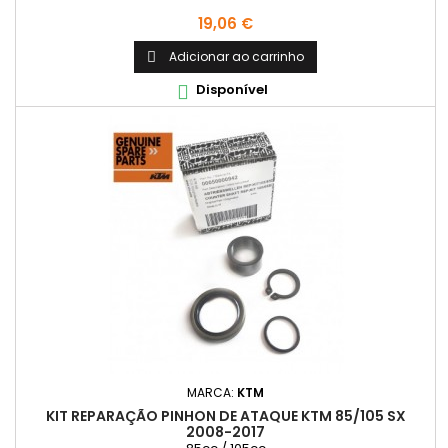
Preço
19,06 €
Adicionar ao carrinho

Disponível

MARCA:
KTM
KIT REPARAÇÃO PINHON DE ATAQUE KTM 85/105 SX
2008-2017