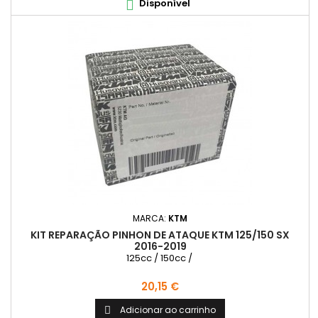
Disponível

MARCA:
KTM
KIT REPARAÇÃO PINHON DE ATAQUE KTM 125/150 SX
2016-2019
125cc / 150cc /
Preço
20,15 €
Adicionar ao carrinho
