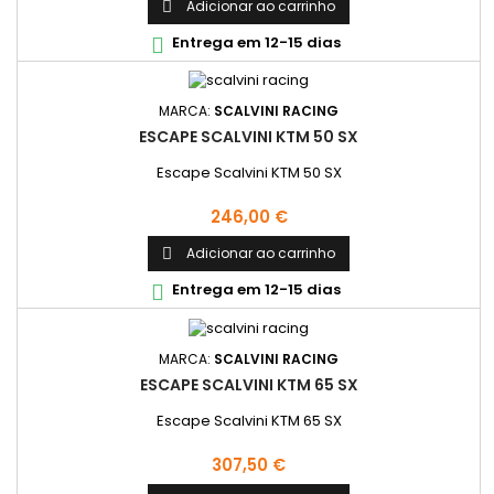
Adicionar ao carrinho

Entrega em 12-15 dias

MARCA:
SCALVINI RACING
ESCAPE SCALVINI KTM 50 SX
Escape Scalvini KTM 50 SX
Preço
246,00 €
Adicionar ao carrinho

Entrega em 12-15 dias

MARCA:
SCALVINI RACING
ESCAPE SCALVINI KTM 65 SX
Escape Scalvini KTM 65 SX
Preço
307,50 €