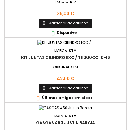
ESCALA 1/12
Preço
35,00 €
Adicionar ao carrinho

Disponível

MARCA:
KTM
KIT JUNTAS CILINDRO EXC / TE 300CC 10-16
ORIGINAL KTM
Preço
42,00 €
Adicionar ao carrinho

Últimos artigos em stock

MARCA:
KTM
GASGAS 450 JUSTIN BARCIA