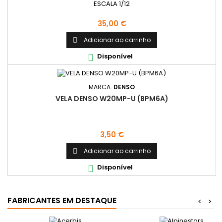
ESCALA 1/12
Preço
35,00 €
Adicionar ao carrinho

Disponível

MARCA:
DENSO
VELA DENSO W20MP-U (BPM6A)
Preço
3,50 €
Adicionar ao carrinho

Disponível

FABRICANTES EM DESTAQUE
<
>