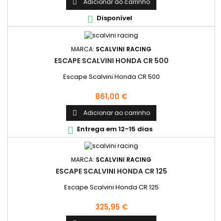
Adicionar ao carrinho

Disponível

MARCA:
SCALVINI RACING
ESCAPE SCALVINI HONDA CR 500
Escape Scalvini Honda CR 500
Preço
861,00 €
Adicionar ao carrinho

Entrega em 12-15 dias

MARCA:
SCALVINI RACING
ESCAPE SCALVINI HONDA CR 125
Escape Scalvini Honda CR 125
Preço
325,95 €