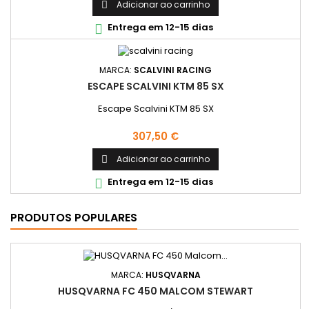
Adicionar ao carrinho

Entrega em 12-15 dias

MARCA:
SCALVINI RACING
ESCAPE SCALVINI KTM 85 SX
Escape Scalvini KTM 85 SX
Preço
307,50 €
Adicionar ao carrinho

Entrega em 12-15 dias

PRODUTOS POPULARES
MARCA:
HUSQVARNA
HUSQVARNA FC 450 MALCOM STEWART