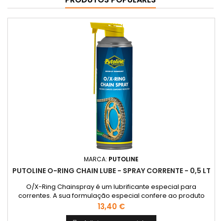
MARCA:
PUTOLINE
PUTOLINE O-RING CHAIN LUBE - SPRAY CORRENTE - 0,5 LT
O/X-Ring Chainspray é um lubrificante especial para
correntes. A sua formulação especial confere ao produto
uma resistência muito eficaz a temperaturas elevadas.
Preço
13,40 €