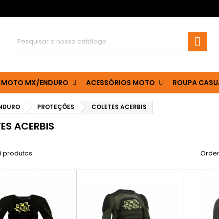

 MOTO MX/ENDURO
ACESSÓRIOS MOTO
ROUPA CASU
ENDURO
PROTEÇÕES
COLETES ACERBIS
ES ACERBIS
0 produtos.
Orden