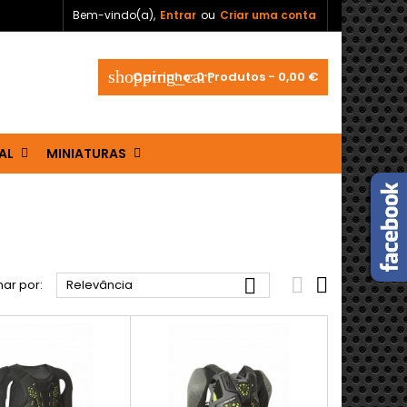
Bem-vindo(a),
Entrar
ou
Criar uma conta
shopping_cart
Carrinho:
0
Produtos - 0,00 €
AL
MINIATURAS



ar por:
Relevância