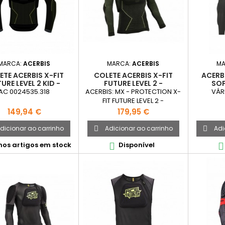
MARCA:
ACERBIS
MARCA:
ACERBIS
MA
ETE ACERBIS X-FIT
COLETE ACERBIS X-FIT
ACERB
URE LEVEL 2 KID -
FUTURE LEVEL 2 -
SOF
BLACK/YELLOW
BLACK/YELLOW
BL
AC 0024535.318
ACERBIS: MX - PROTECTION X-
VÁR
FIT FUTURE LEVEL 2 -
BLACK/YELLOW
Preço
Preço
149,94 €
179,95 €
dicionar ao carrinho
Adicionar ao carrinho
Adi


mos artigos em stock
Disponível

