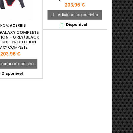
- BRANCO / PRETO
Preço
203,96 €
Adicionar ao carrinho

Disponível

RCA:
ACERBIS
GALAXY COMPLETE
ION - GREY/BLACK
: MX - PROTECTION
AXY COMPLETE
TION - GREY/BLACK
Preço
203,96 €
cionar ao carrinho
Disponível