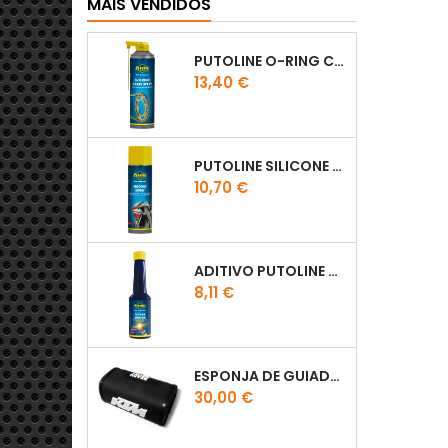
MAIS VENDIDOS
PUTOLINE O-RING CHAIN LUBE - SPRAY CORRENTE - 0,5 LT
Preço
13,40 €
PUTOLINE SILICONE SPRAY
Preço
10,70 €
ADITIVO PUTOLINE OCTANE BOOSTER 150ML
Preço
8,11 €
ESPONJA DE GUIADOR KTM
Preço
30,00 €