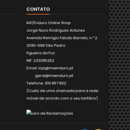
CONTATO
MX/Enduro Online Shop
Jorge Nuno Rodrigues Antunes
Avenida Remígio Falcão Barreto, n.º 2
3090-698 São Pedro
Figueira da Foz
NIF: 233085262
Email: loja@mxenduro.pt
geral@mxenduro.pt
Telefone: 919 867 802
(Custo de uma chamada para a rede
móvel de acordo com o seu tarifário)