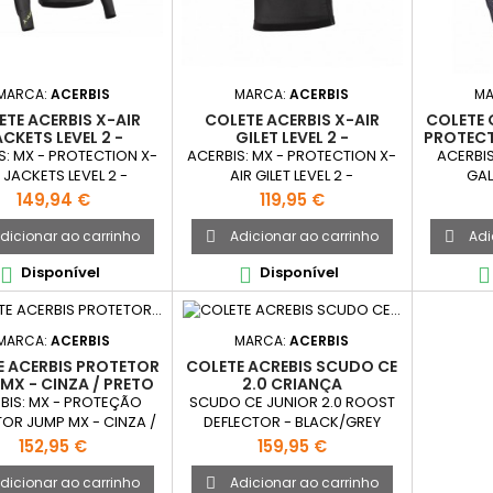
MARCA:
ACERBIS
MARCA:
ACERBIS
MA
ETE ACERBIS X-AIR
COLETE ACERBIS X-AIR
COLETE 
CKETS LEVEL 2 -
GILET LEVEL 2 -
PROTECT
BLACK/YELLOW
BLACK/YELLOW
S: MX - PROTECTION X-
ACERBIS: MX - PROTECTION X-
ACERBIS
 JACKETS LEVEL 2 -
AIR GILET LEVEL 2 -
GAL
BLACK/YELLOW
BLACK/YELLOW
PROTEC
Preço
Preço
149,94 €
119,95 €
dicionar ao carrinho
Adicionar ao carrinho
Adi


Disponível
Disponível



MARCA:
ACERBIS
MARCA:
ACERBIS
E ACERBIS PROTETOR
COLETE ACREBIS SCUDO CE
MX - CINZA / PRETO
2.0 CRIANÇA
BIS: MX - PROTEÇÃO
SCUDO CE JUNIOR 2.0 ROOST
OR JUMP MX - CINZA /
DEFLECTOR - BLACK/GREY
PRETO
Preço
Preço
152,95 €
159,95 €
dicionar ao carrinho
Adicionar ao carrinho
