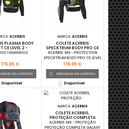
RCA:
ACERBIS
MARCA:
ACERBIS
IS PLASMA BODY
COLETE ACERBIS
T CE LEVEL 2 -
SPECKTRUM BODY PRO CE
ACK/YELLOW
LEVEL 2 - BLACK/YELLOW
IOS TAMANHOS
ACERBIS: MX - PROTECTION
SPECKTRUM BODY PRO CE LEVEL
2 - BLACK/YELLOW
Preço
Preço
179,95 €
179,95 €
cionar ao carrinho
Adicionar ao carrinho

Disponível
Disponível

MARCA:
ACERBIS
COLETE ACERBIS,
PROTEÇÃO COMPLETA
GALAXY - BRANCO / PRETO
ACERBIS: MX - PROTEÇÃO
PROTEÇÃO COMPLETA GALAXY