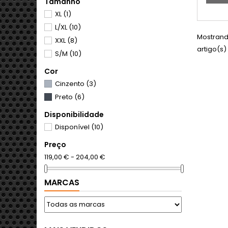
Tamanho
XL
(1)
L/XL
(10)
Mostrando
XXL
(8)
artigo(s)
S/M
(10)
Cor
Cinzento
(3)
Preto
(6)
Disponibilidade
Disponível
(10)
Preço
119,00 € - 204,00 €
MARCAS