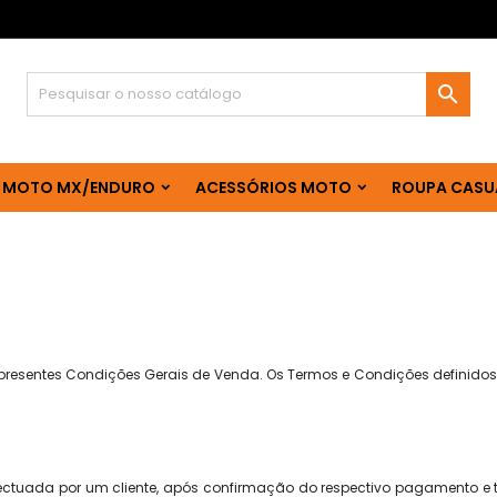

 MOTO MX/ENDURO
ACESSÓRIOS MOTO
ROUPA CASU
 presentes Condições Gerais de Venda. Os Termos e Condições definidos
uada por um cliente, após confirmação do respectivo pagamento e t