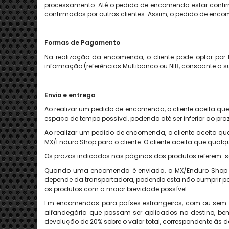
processamento. Até o pedido de encomenda estar confi
confirmados por outros clientes. Assim, o pedido de en
Formas de Pagamento
Na realização da encomenda, o cliente pode optar por 
informação (referências Multibanco ou NIB, consoante a 
Envio e entrega
Ao realizar um pedido de encomenda, o cliente aceita qu
espaço de tempo possível, podendo até ser inferior ao praz
Ao realizar um pedido de encomenda, o cliente aceita qu
MX/Enduro Shop para o cliente. O cliente aceita que qua
Os prazos indicados nas páginas dos produtos referem-s
Quando uma encomenda é enviada, a MX/Enduro Shop av
depende da transportadora, podendo esta não cumprir po
os produtos com a maior brevidade possível.
Em encomendas para países estrangeiros, com ou sem co
alfandegária que possam ser aplicados no destino, bem
devolução de 20% sobre o valor total, correspondente às 