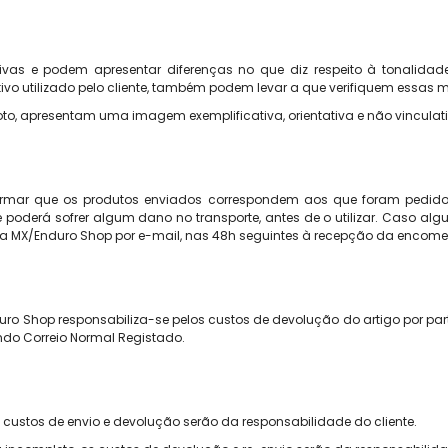
as e podem apresentar diferenças no que diz respeito à tonalidade
ivo utilizado pelo cliente, também podem levar a que verifiquem essas
to, apresentam uma imagem exemplificativa, orientativa e não vinculati
rmar que os produtos enviados correspondem aos que foram pedidos
poderá sofrer algum dano no transporte, antes de o utilizar. Caso al
icar a MX/Enduro Shop por e-mail, nas 48h seguintes à recepção da encom
ro Shop responsabiliza-se pelos custos de devolução do artigo por parte
ando Correio Normal Registado.
custos de envio e devolução serão da responsabilidade do cliente.