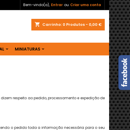
Bem-vindo(a),
Entrar
ou
Criar uma conta
shopping_cart
Carrinho:
0
Produtos - 0,00 €
AL
MINIATURAS
 dizem respeito ao pedido, processamento e expedição de
endo o pedido toda a informação necessária para o seu