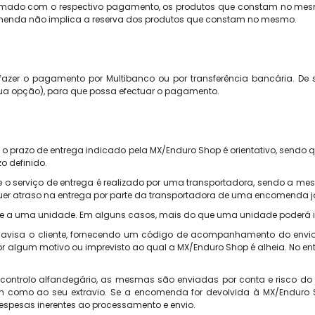
rmado com o respectivo pagamento, os produtos que constam no mesm
comenda não implica a reserva dos produtos que constam no mesmo.
fazer o pagamento por Multibanco ou por transferência bancária. De
sua opção), para que possa efectuar o pagamento.
e o prazo de entrega indicado pela MX/Enduro Shop é orientativo, send
o definido.
e o serviço de entrega é realizado por uma transportadora, sendo a m
lquer atraso na entrega por parte da transportadora de uma encomenda
e a uma unidade. Em alguns casos, mais do que uma unidade poderá im
isa o cliente, fornecendo um código de acompanhamento do envio. A
r algum motivo ou imprevisto ao qual a MX/Enduro Shop é alheia.
No en
ntrolo alfandegário, as mesmas são enviadas por conta e risco do cli
 como ao seu extravio. Se a encomenda for devolvida à MX/Enduro Sh
despesas inerentes ao processamento e envio.