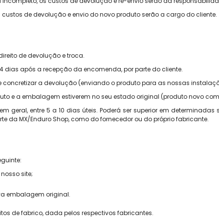
 incompleto, os custos de devolução e re-envio serão da responsabilidad
s custos de devolução e envio do novo produto serão a cargo do cliente.
direito de devolução e troca.
4 dias após a recepção da encomenda, por parte do cliente.
l e concretizar a devolução (enviando o produto para as nossas instalaç
roduto e a embalagem estiverem no seu estado original (produto novo com
 geral, entre 5 a 10 dias úteis. Poderá ser superior em determinadas
arte da MX/Enduro Shop, como do fornecedor ou do próprio fabricante.
guinte:
nosso site;
va embalagem original.
tos de fabrico, dada pelos respectivos fabricantes.