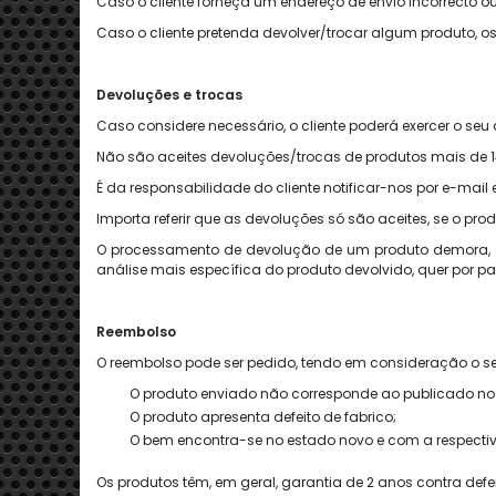
Caso o cliente forneça um endereço de envio incorrecto ou
Caso o cliente pretenda devolver/trocar algum produto, o
Devoluções e trocas
Caso considere necessário, o cliente poderá exercer o seu 
Não são aceites devoluções/trocas de produtos mais de 1
É da responsabilidade do cliente notificar-nos por e-mai
Importa referir que as devoluções só são aceites, se o p
O processamento de devolução de um produto demora, em
análise mais específica do produto devolvido, quer por p
Reembolso
O reembolso pode ser pedido, tendo em consideração o se
O produto enviado não corresponde ao publicado no 
O produto apresenta defeito de fabrico;
O bem encontra-se no estado novo e com a respecti
Os produtos têm, em geral, garantia de 2 anos contra defei