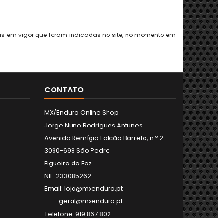
fas em vigor que foram indicadas no site, no momento em
CONTATO
MX/Enduro Online Shop
Jorge Nuno Rodrigues Antunes
Avenida Remígio Falcão Barreto, n.º 2
3090-698 São Pedro
Figueira da Foz
NIF: 233085262
Email: loja@mxenduro.pt
geral@mxenduro.pt
Telefone: 919 867 802