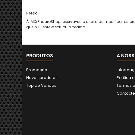
Preço
À MX/EnduroShop reserva-se o direito de modificar os p
que o Cliente efectuou o pedido.
PRODUTOS
A NOSS
Promoção
Informaç
Novos produtos
Política 
Top de Vendas
Termos e
Contact