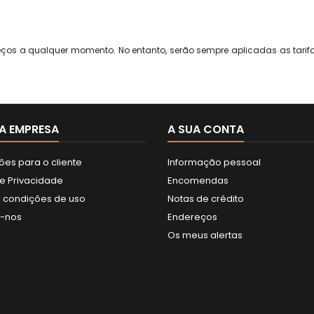
reços a qualquer momento. No entanto, serão sempre aplicadas as tari
A EMPRESA
A SUA CONTA
ões para o cliente
Informação pessoal
de Privacidade
Encomendas
 condições de uso
Notas de crédito
e-nos
Endereços
Os meus alertas