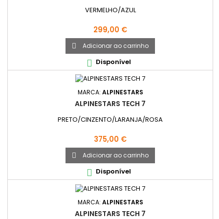
VERMELHO/AZUL
Preço
299,00 €
Adicionar ao carrinho

Disponível

MARCA:
ALPINESTARS
ALPINESTARS TECH 7
PRETO/CINZENTO/LARANJA/ROSA
Preço
375,00 €
Adicionar ao carrinho

Disponível

MARCA:
ALPINESTARS
ALPINESTARS TECH 7