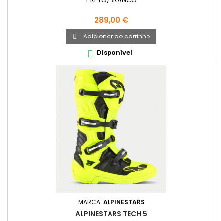
PRETO/BRANCO
Preço
289,00 €
Adicionar ao carrinho

Disponível

MARCA:
ALPINESTARS
ALPINESTARS TECH 5