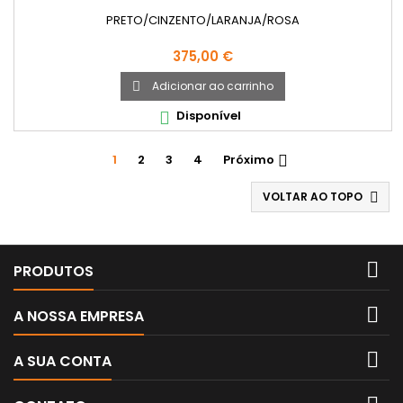
PRETO/CINZENTO/LARANJA/ROSA
Preço
375,00 €
Adicionar ao carrinho

Disponível

1
2
3
4
Próximo

VOLTAR AO TOPO


PRODUTOS

A NOSSA EMPRESA

A SUA CONTA