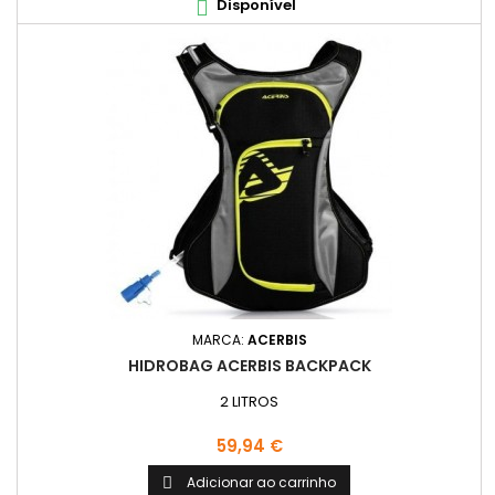
Disponível

MARCA:
ACERBIS
HIDROBAG ACERBIS BACKPACK
2 LITROS
Preço
59,94 €
Adicionar ao carrinho
