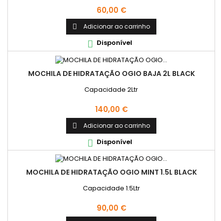
Preço
60,00 €
Adicionar ao carrinho

Disponível

MOCHILA DE HIDRATAÇÃO OGIO BAJA 2L BLACK
Capacidade 2Ltr
Preço
140,00 €
Adicionar ao carrinho

Disponível

MOCHILA DE HIDRATAÇÃO OGIO MINT 1.5L BLACK
Capacidade 1.5Ltr
Preço
90,00 €