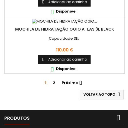
Adicionar ao carrinho

Disponível

MOCHILA DE HIDRATAÇÃO OGIO ATLAS 3L BLACK
Capacidade 3Ltr
Preço
110,00 €
Adicionar ao carrinho

Disponível

1
2
Próximo

VOLTAR AO TOPO


PRODUTOS