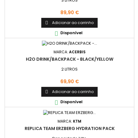
3 LITROS
Preço
89,90 €
Adicionar ao carrinho

Disponível

MARCA:
ACERBIS
H2O DRINK/BACKPACK - BLACK/YELLOW
2 LITROS
Preço
69,90 €
Adicionar ao carrinho

Disponível

MARCA:
KTM
REPLICA TEAM ERZBERG HYDRATION PACK