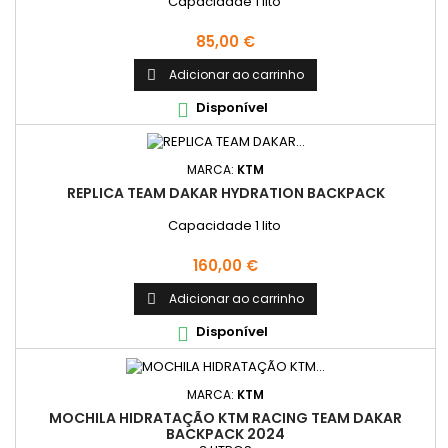
Capacidade 1 lito
Preço
85,00 €
Adicionar ao carrinho

Disponível

MARCA:
KTM
REPLICA TEAM DAKAR HYDRATION BACKPACK
Capacidade 1 lito
Preço
160,00 €
Adicionar ao carrinho

Disponível

MARCA:
KTM
MOCHILA HIDRATAÇÃO KTM RACING TEAM DAKAR
BACKPACK 2024