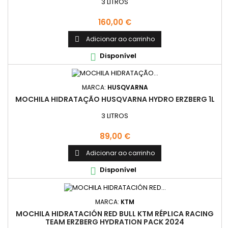
3 LITROS
Preço
160,00 €
Adicionar ao carrinho

Disponível

MARCA:
HUSQVARNA
MOCHILA HIDRATAÇÃO HUSQVARNA HYDRO ERZBERG 1L
3 LITROS
Preço
89,00 €
Adicionar ao carrinho

Disponível

MARCA:
KTM
MOCHILA HIDRATACIÓN RED BULL KTM RÉPLICA RACING
TEAM ERZBERG HYDRATION PACK 2024