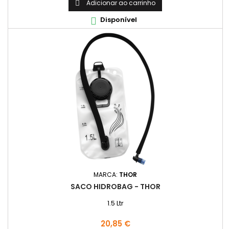
Adicionar ao carrinho

Disponível

MARCA:
THOR
SACO HIDROBAG - THOR
1.5 Ltr
Preço
20,85 €