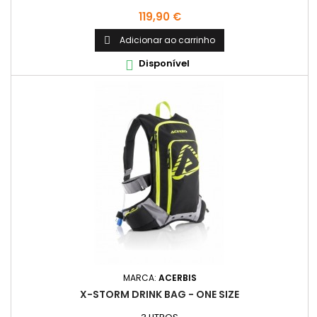
Preço
119,90 €
Adicionar ao carrinho

Disponível

MARCA:
ACERBIS
X-STORM DRINK BAG - ONE SIZE