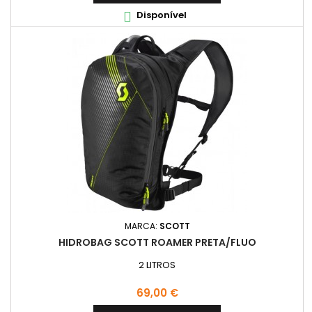
Disponível

MARCA:
SCOTT
HIDROBAG SCOTT ROAMER PRETA/FLUO
2 LITROS
Preço
69,00 €