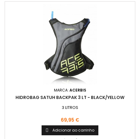
MARCA:
ACERBIS
HIDROBAG SATUH BACKPAK 3 LT - BLACK/YELLOW
3 LITROS
Preço
69,95 €
Adicionar ao carrinho
