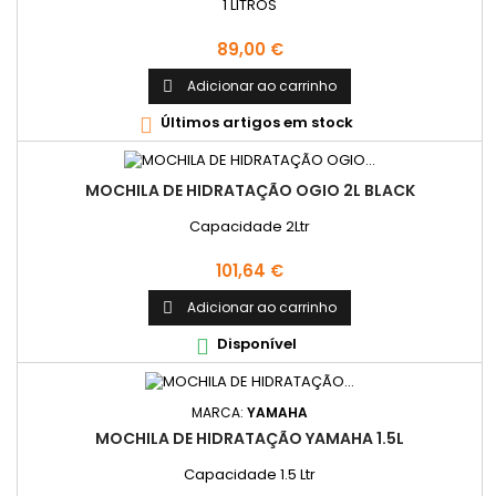
1 LITROS
Preço
89,00 €
Adicionar ao carrinho

Últimos artigos em stock

MOCHILA DE HIDRATAÇÃO OGIO 2L BLACK
Capacidade 2Ltr
Preço
101,64 €
Adicionar ao carrinho

Disponível

MARCA:
YAMAHA
MOCHILA DE HIDRATAÇÃO YAMAHA 1.5L
Capacidade 1.5 Ltr