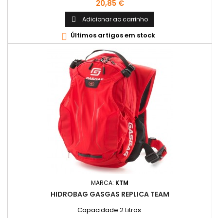
Preço
20,85 €
Adicionar ao carrinho

Últimos artigos em stock

MARCA:
KTM
HIDROBAG GASGAS REPLICA TEAM
Capacidade 2 Litros