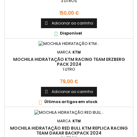
3 LITROS
Preço
150,00 €
Adicionar ao carrinho

Disponível

MARCA:
KTM
MOCHILA HIDRATAÇÃO KTM RACING TEAM ERZBERG
PACK 2024
1 LITRO
Preço
79,00 €
Adicionar ao carrinho

Últimos artigos em stock

MARCA:
KTM
MOCHILA HIDRATAÇÃO RED BULL KTM REPLICA RACING
TEAM DAKAR BACKPACK 2024