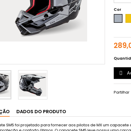
Cor
Am
Cinzento
289,
Quanti
A

Partilhar
IÇÃO
DADOS DO PRODUTO
te SM5 foi projetado para fornecer aos pilotos de MX um capacete 
 proteção e conforto ótimos. O capacete SM5 leve possui uma carc