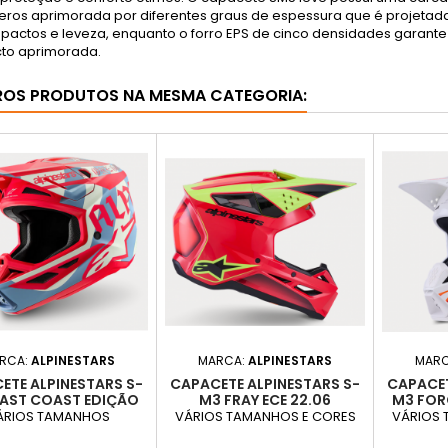
eros aprimorada por diferentes graus de espessura que é projetad
mpactos e leveza, enquanto o forro EPS de cinco densidades garant
to aprimorada.
ROS PRODUTOS NA MESMA CATEGORIA:
RCA:
ALPINESTARS
MARCA:
ALPINESTARS
MAR
ETE ALPINESTARS S-
CAPACETE ALPINESTARS S-
CAPACET
EAST COAST EDIÇÃO
M3 FRAY ECE 22.06
M3 FOR
MITADA ECE 22.06
ÁRIOS TAMANHOS
VÁRIOS TAMANHOS E CORES
VÁRIOS 