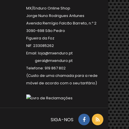
MX/Enduro Online Shop
Jorge Nuno Rodrigues Antunes
Avenida Remígio Falcão Barreto, n.º 2
3090-698 São Pedro
Figueira da Foz
NIF: 233085262
Email: loja@mxenduro.pt
geral@mxenduro.pt
Telefone: 919 867 802
(Custo de uma chamada para a rede
móvel de acordo com o seu tarifário)
SIGA-NOS