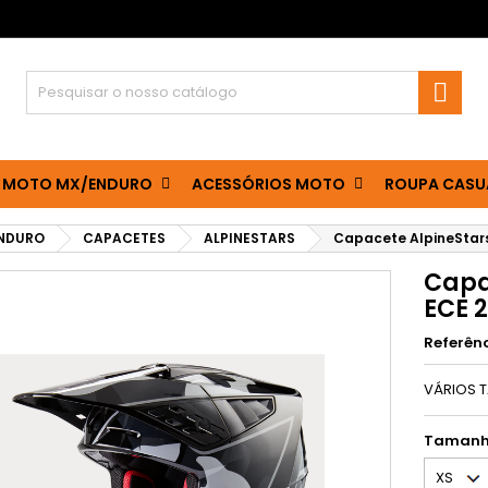

 MOTO MX/ENDURO
ACESSÓRIOS MOTO
ROUPA CASU
ENDURO
CAPACETES
ALPINESTARS
Capacete AlpineStars
Capa
ECE 2
Referên
VÁRIOS 
Taman