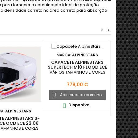
a para fornecer a combinação ideal de proteção
e a densidade correta na área correta para absorção
<
>
MARCA:
ALPINESTARS
MARCA
CAPACETE ALPINESTARS
SUPERTECH M10 FLOOD ECE
CAPACETE 
22.06
VÁRIOS TAMANHOS E CORES
M7 SOL
VÁRIOS T
Preço
779,00 €
P
3
Adicionar ao carrinho

Adici

Disponível

D

CA:
ALPINESTARS
E ALPINESTARS S-
CE OCD ECE 22.06
TAMANHOS E CORES