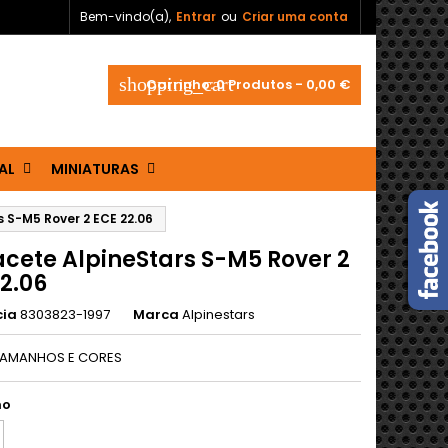
Bem-vindo(a),
Entrar
ou
Criar uma conta
shopping_cart
Carrinho:
0
Produtos - 0,00 €
AL
MINIATURAS
 S-M5 Rover 2 ECE 22.06
cete AlpineStars S-M5 Rover 2
2.06
cia
8303823-1997
Marca
Alpinestars
TAMANHOS E CORES
ho