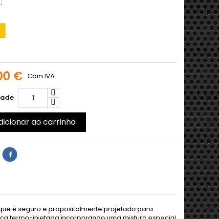
arelo
00 €
Com IVA
dade
dicionar ao carrinho
que é seguro e propositalmente projetado para
aça termo-injetada incorporando uma mistura especial