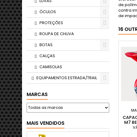
LUVAS
de polím
contra i
ÓCULOS
de impac
PROTEÇÕES
16 OUT
ROUPA DE CHUVA
BOTAS
CALÇAS
CAMISOLAS
EQUIPAMENTOS ESTRADA/TRAIL
MARCAS
MA
CAPAC
M7 B
MAIS VENDIDOS
LI
V