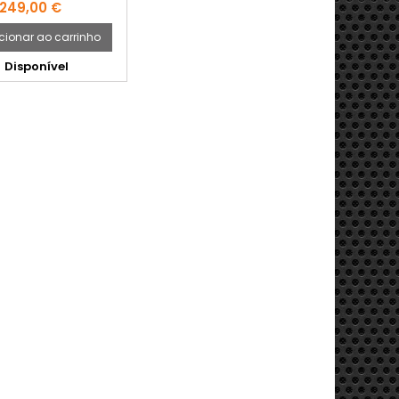
Preço
249,00 €
cionar ao carrinho
Disponível