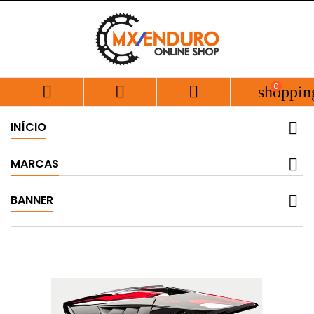
0



shoppin
INÍCIO
MARCAS
BANNER