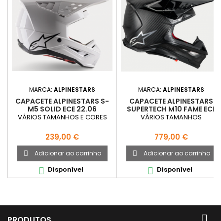
MARCA:
ALPINESTARS
MARCA:
ALPINESTARS
CAPACETE ALPINESTARS S-
CAPACETE ALPINESTARS
M5 SOLID ECE 22.06
SUPERTECH M10 FAME ECE
22.06
VÁRIOS TAMANHOS E CORES
VÁRIOS TAMANHOS
Preço
Preço
239,00 €
779,00 €
Adicionar ao carrinho
Adicionar ao carrinho


Disponível
Disponível



PRODUTOS