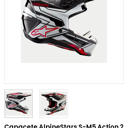
Capacete AlpineStars S-M5 Action 2