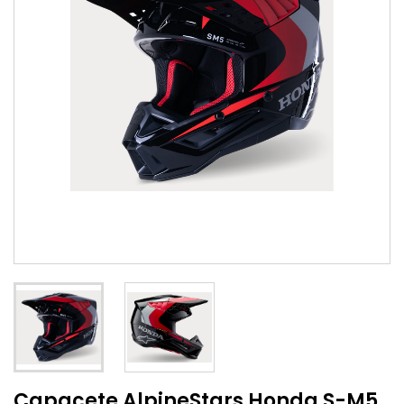
Capacete AlpineStars Honda S-M5