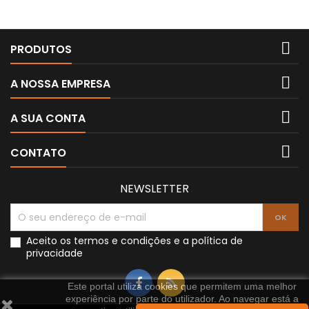

PRODUTOS

A NOSSA EMPRESA

A SUA CONTA

CONTATO
NEWSLETTER
Aceito os
termos e condições
e a
política de
privacidade
Este portal utiliza cookies que permitem uma melhor
experiência por parte do utilizador. Ao navegar está a