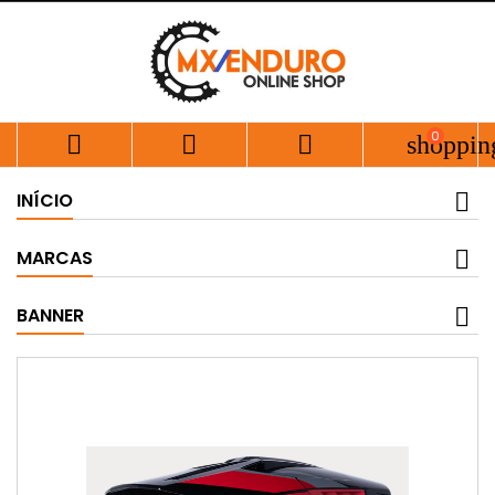
0



shoppin
INÍCIO
MARCAS
BANNER