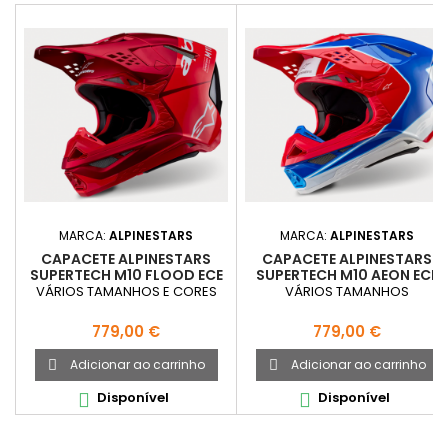
MARCA:
ALPINESTARS
MARCA:
ALPINESTARS
CAPACETE ALPINESTARS
CAPACETE ALPINESTARS
SUPERTECH M10 FLOOD ECE
SUPERTECH M10 AEON ECE
22.06
22.06
VÁRIOS TAMANHOS E CORES
VÁRIOS TAMANHOS
Preço
Preço
779,00 €
779,00 €
Adicionar ao carrinho
Adicionar ao carrinho


Disponível
Disponível

