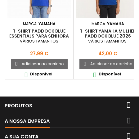
MARCA:
YAMAHA
MARCA:
YAMAHA
T-SHIRT PADDOCK BLUE
T-SHIRT YAMAHA MULHER
ESSENTIALS PARA SENHORA
PADDOCK BLUE 2026
VÁRIOS TAMANHOS
VÁRIOS TAMANHOS
Preço
Preço
27,99 €
42,00 €
Adicionar ao carrinho
Adicionar ao carrinho


Disponível
Disponível



PRODUTOS

A NOSSA EMPRESA

A SUA CONTA