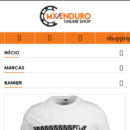
0



shoppin
INÍCIO
MARCAS
BANNER