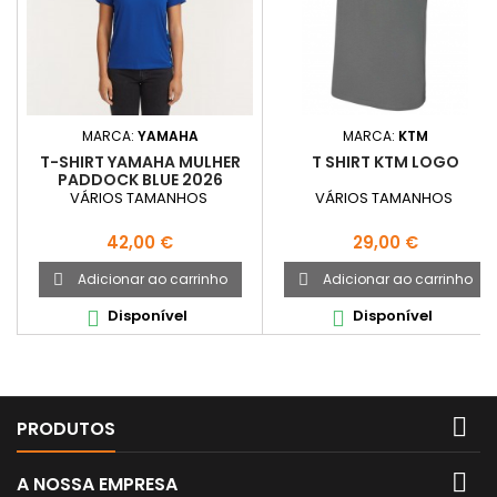
MARCA:
YAMAHA
MARCA:
KTM
T-SHIRT YAMAHA MULHER
T SHIRT KTM LOGO
PADDOCK BLUE 2026
VÁRIOS TAMANHOS
VÁRIOS TAMANHOS
Preço
Preço
42,00 €
29,00 €
Adicionar ao carrinho
Adicionar ao carrinho


Disponível
Disponível



PRODUTOS

A NOSSA EMPRESA