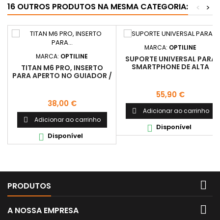
16 OUTROS PRODUTOS NA MESMA CATEGORIA:
<
>
MARCA:
OPTILINE
MARCA:
OPTILINE
SUPORTE UNIVERSAL PARA
SMARTPHONE DE ALTA
TITAN M6 PRO, INSERTO
RESISTENCIA
PARA APERTO NO GUIADOR /
EMBREAGEM M6
Preço
55,90 €
Preço
38,00 €
Adicionar ao carrinho

Adicionar ao carrinho

Disponível

Disponível


PRODUTOS

A NOSSA EMPRESA