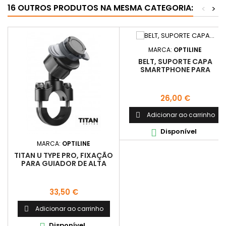
16 OUTROS PRODUTOS NA MESMA CATEGORIA:
<
>
MARCA:
OPTILINE
BELT, SUPORTE CAPA
SMARTPHONE PARA
GUIADOR
Preço
26,00 €
Adicionar ao carrinho

Disponível

MARCA:
OPTILINE
TITAN U TYPE PRO, FIXAÇÃO
PARA GUIADOR DE ALTA
RESISTENCIA
Preço
33,50 €
Adicionar ao carrinho

Disponível