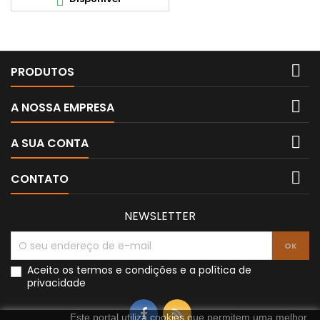


PRODUTOS

A NOSSA EMPRESA

A SUA CONTA

CONTATO
NEWSLETTER
Aceito os
termos e condições
e a
política de
privacidade
Este portal utiliza cookies que permitem uma melhor