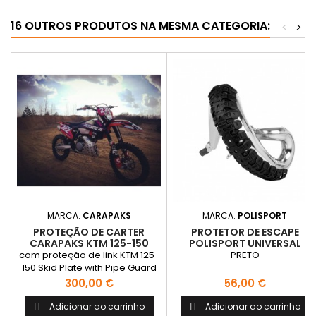
16 OUTROS PRODUTOS NA MESMA CATEGORIA:
<
>
MARCA:
CARAPAKS
MARCA:
POLISPORT
PROTEÇÃO DE CARTER
PROTETOR DE ESCAPE
CARAPAKS KTM 125-150
POLISPORT UNIVERSAL
2017/19 SEM PROT. LINK
com proteção de link KTM 125-
PRETO
150 Skid Plate with Pipe Guard
MY2017-2019
Preço
Preço
300,00 €
56,00 €
Adicionar ao carrinho
Adicionar ao carrinho

