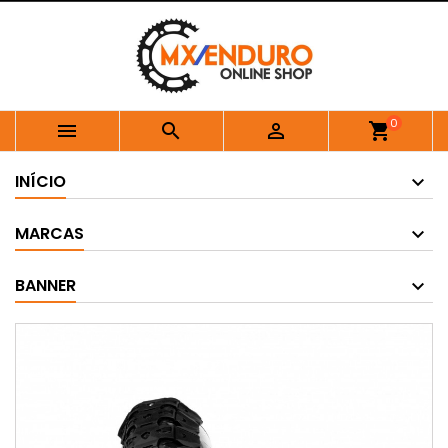
0



shopping_cart
INÍCIO
MARCAS
BANNER