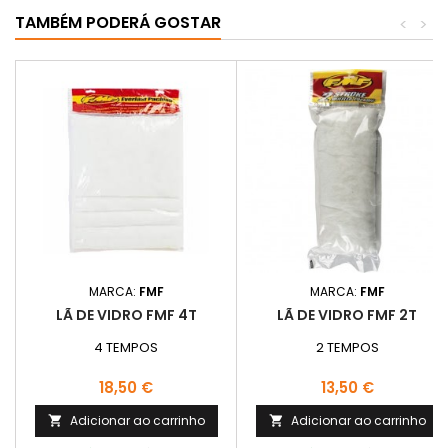
TAMBÉM PODERÁ GOSTAR
<
>
MARCA:
FMF
MARCA:
FMF
LÃ DE VIDRO FMF 4T
LÃ DE VIDRO FMF 2T
4 TEMPOS
2 TEMPOS
Preço
Preço
18,50 €
13,50 €
Adicionar ao carrinho
Adicionar ao carrinho

