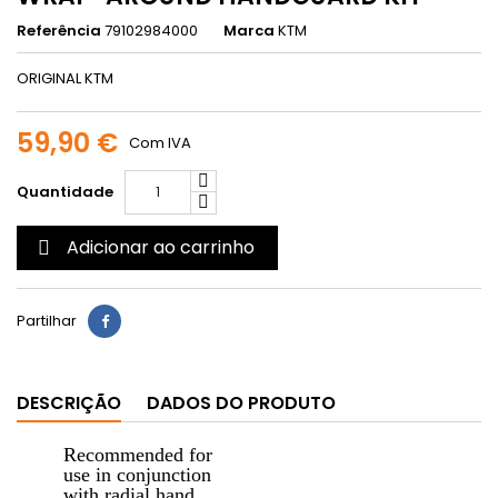
Referência
79102984000
Marca
KTM
ORIGINAL KTM
59,90 €
Com IVA
Quantidade
Adicionar ao carrinho

Partilhar
DESCRIÇÃO
DADOS DO PRODUTO
Recommended for
use in conjunction
with radial hand