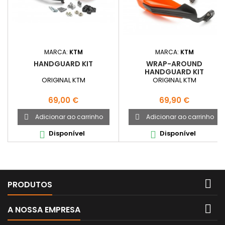
MARCA:
KTM
MARCA:
KTM
HANDGUARD KIT
WRAP-AROUND
HANDGUARD KIT
ORIGINAL KTM
ORIGINAL KTM
Preço
Preço
69,00 €
69,90 €
Adicionar ao carrinho
Adicionar ao carrinho


Disponível
Disponível



PRODUTOS

A NOSSA EMPRESA