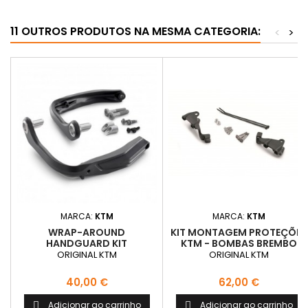
11 OUTROS PRODUTOS NA MESMA CATEGORIA:
<
>
MARCA:
KTM
MARCA:
KTM
WRAP-AROUND
KIT MONTAGEM PROTEÇÕES
HANDGUARD KIT
KTM - BOMBAS BREMBO
ORIGINAL KTM
ORIGINAL KTM
Preço
Preço
40,00 €
62,00 €
Adicionar ao carrinho
Adicionar ao carrinho

