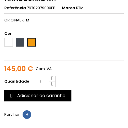
Referência
79702979000EB
Marca
KTM
ORIGINAL KTM
Cor
Branco
Preto
Laranja
145,00 €
Com IVA
Quantidade
Adicionar ao carrinho

Partilhar