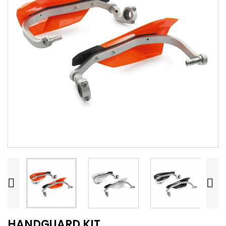


HANDGUARD KIT