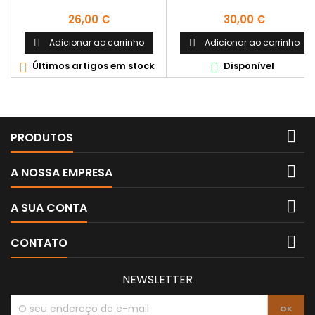
Preço
Preço
26,00 €
30,00 €
Adicionar ao carrinho
Adicionar ao carrinho


Últimos artigos em stock
Disponível



PRODUTOS

A NOSSA EMPRESA

A SUA CONTA

CONTATO
NEWSLETTER