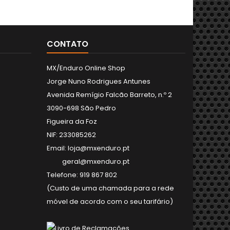
CONTATO
MX/Enduro Online Shop
Jorge Nuno Rodrigues Antunes
Avenida Remígio Falcão Barreto, n.º 2
3090-698 São Pedro
Figueira da Foz
NIF: 233085262
Email: loja@mxenduro.pt
geral@mxenduro.pt
Telefone: 919 867 802
(Custo de uma chamada para a rede
móvel de acordo com o seu tarifário)