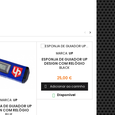
<
>
MARCA:
UP
M
ESPONJA DE GUIADOR UP
ESPONJA 
DESIGN COM RELÓGIO
DESIGN
INTEGRADO PRETO
INTEG
BLACK
L
Preço
P
25,00 €
2
Adicionar ao carrinho
Adici


Disponível
D


MARCA:
UP
A DE GUIADOR UP
N COM RELÓGIO
EGRADO AZUL
BLUE