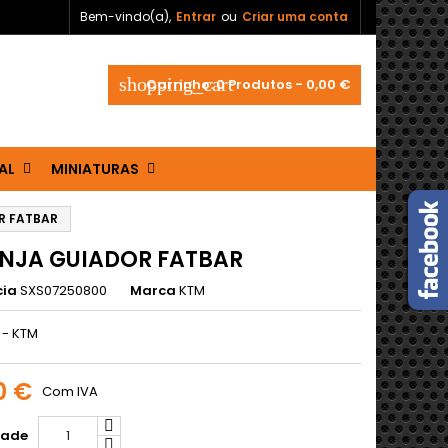
Bem-vindo(a),
Entrar
ou
Criar uma conta
shopping_cart
Carrinho:
0
Produtos - 0,00 €
AL
MINIATURAS
R FATBAR
NJA GUIADOR FATBAR
cia
SXS07250800
Marca
KTM
 - KTM
0 €
Com IVA
dade