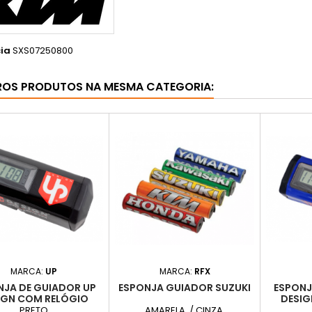
ia
SXS07250800
ROS PRODUTOS NA MESMA CATEGORIA:
MARCA:
UP
MARCA:
RFX
NJA DE GUIADOR UP
ESPONJA GUIADOR SUZUKI
ESPONJ
IGN COM RELÓGIO
DESIG
TEGRADO PRETO
INT
PRETO
AMARELA / CINZA