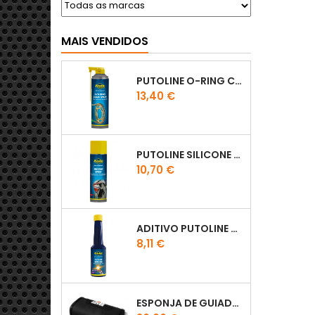
MAIS VENDIDOS
PUTOLINE O-RING CHAIN LUBE - SPRAY CORRENTE - 0,5 LT
Preço
13,40 €
PUTOLINE SILICONE SPRAY
Preço
10,70 €
ADITIVO PUTOLINE OCTANE BOOSTER 150ML
Preço
8,11 €
ESPONJA DE GUIADOR KTM