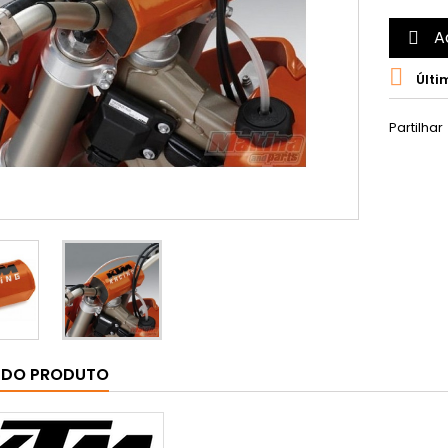
A


Últi
Partilhar
 DO PRODUTO