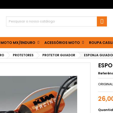

 MOTO MX/ENDURO
ACESSÓRIOS MOTO
ROUPA CASU
RO
PROTETORES
PROTETOR GUIADOR
ESPONJA GUIADO
ESPO
Referên
ORIGINAL
26,0
Quanti