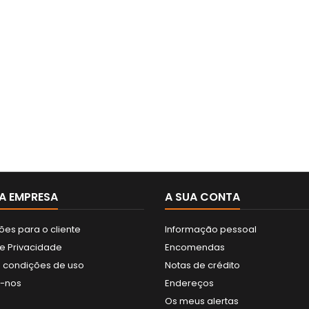
A EMPRESA
A SUA CONTA
ões para o cliente
Informação pessoal
de Privacidade
Encomendas
 condições de uso
Notas de crédito
e-nos
Endereços
Os meus alertas