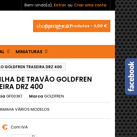
Bem-vindo(a),
Entrar
ou
Criar uma conta
shopping_cart
Carrinho:
0
Produtos - 0,00 €
AL
MINIATURAS
ÃO GOLDFREN TRASEIRA DRZ 400
ILHA DE TRAVÃO GOLDFREN
EIRA DRZ 400
cia
GF003K1
Marca
GOLDFREN
YAMAHA VÁRIOS MODELOS
0 €
Com IVA