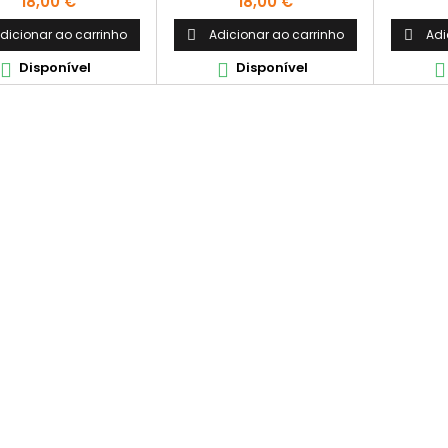
Preço
Preço
18,00 €
18,00 €
dicionar ao carrinho
Adicionar ao carrinho
Adi


Disponível
Disponível


