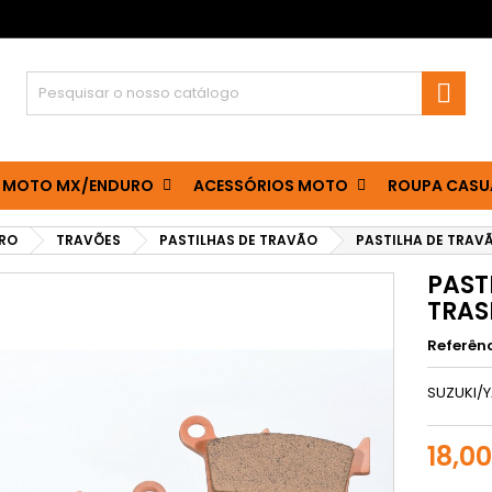

 MOTO MX/ENDURO
ACESSÓRIOS MOTO
ROUPA CASU
RO
TRAVÕES
PASTILHAS DE TRAVÃO
PASTILHA DE TRAV
PAST
TRAS
Referên
SUZUKI/
18,0