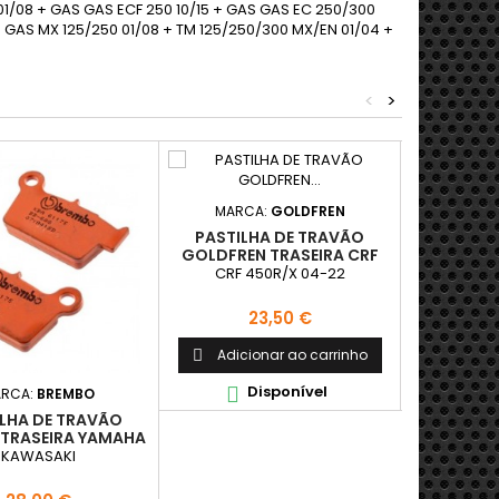
01/08 + GAS GAS ECF 250 10/15 + GAS GAS EC 250/300
 GAS MX 125/250 01/08 + TM 125/250/300 MX/EN 01/04 +
<
>
MARCA:
GOLDFREN
MAR
PASTILHA DE TRAVÃO
GALFE
GOLDFREN TRASEIRA CRF
CO
250R/X 04-22
CRF 450R/X 04-22
FRONTA
Preço
P
23,50 €
3
Adicionar ao carrinho
Adici


Disponível
D


RCA:
BREMBO
ILHA DE TRAVÃO
TRASEIRA YAMAHA
KAWASAKI