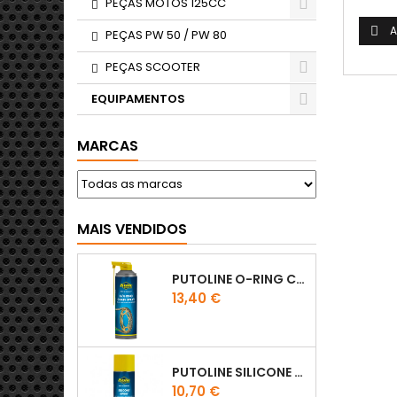
PEÇAS MOTOS 125CC
A

PEÇAS PW 50 / PW 80
PEÇAS SCOOTER
EQUIPAMENTOS
MARCAS
MAIS VENDIDOS
PUTOLINE O-RING CHAIN LUBE - SPRAY CORRENTE - 0,5 LT
Preço
13,40 €
PUTOLINE SILICONE SPRAY
Preço
10,70 €