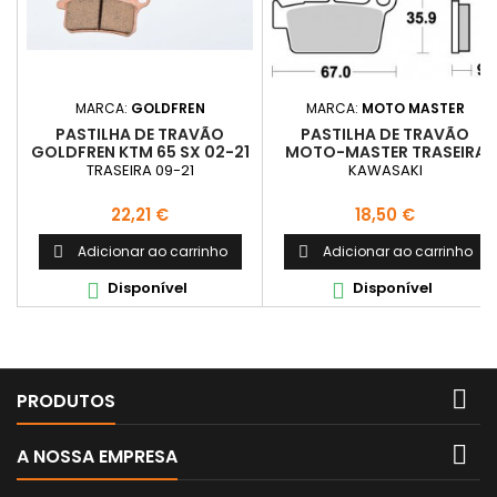
MARCA:
GOLDFREN
MARCA:
MOTO MASTER
PASTILHA DE TRAVÃO
PASTILHA DE TRAVÃO
GOLDFREN KTM 65 SX 02-21
MOTO-MASTER TRASEIRA
YAMAHA
TRASEIRA 09-21
KAWASAKI
Preço
Preço
22,21 €
18,50 €
Adicionar ao carrinho
Adicionar ao carrinho


Disponível
Disponível



PRODUTOS

A NOSSA EMPRESA