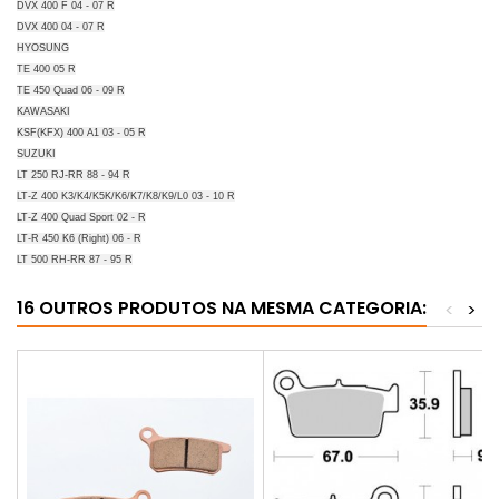
DVX 400 F 04 - 07 R
DVX 400 04 - 07 R
HYOSUNG
TE 400 05 R
TE 450 Quad 06 - 09 R
KAWASAKI
KSF(KFX) 400 A1 03 - 05 R
SUZUKI
LT 250 RJ-RR 88 - 94 R
LT-Z 400 K3/K4/K5K/K6/K7/K8/K9/L0 03 - 10 R
LT-Z 400 Quad Sport 02 - R
LT-R 450 K6 (Right) 06 - R
LT 500 RH-RR 87 - 95 R
16 OUTROS PRODUTOS NA MESMA CATEGORIA:
<
>