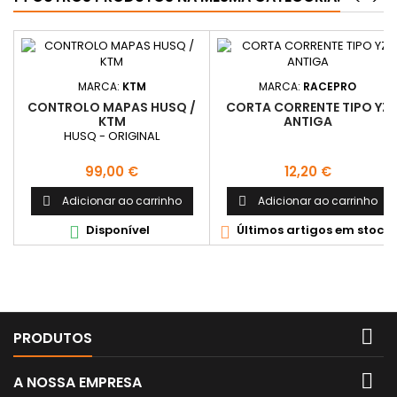
MARCA:
KTM
MARCA:
RACEPRO
CONTROLO MAPAS HUSQ /
CORTA CORRENTE TIPO YZ
KTM
ANTIGA
HUSQ - ORIGINAL
Preço
Preço
99,00 €
12,20 €
Adicionar ao carrinho
Adicionar ao carrinho


Disponível
Últimos artigos em stock



PRODUTOS

A NOSSA EMPRESA