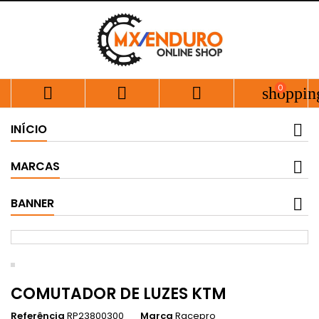
0



shoppin
INÍCIO
MARCAS
BANNER
COMUTADOR DE LUZES KTM
Referência
RP23800300
Marca
Racepro