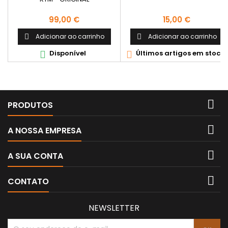
Preço
Preço
99,00 €
15,00 €
Adicionar ao carrinho
Adicionar ao carrinho


Disponível
Últimos artigos em stock



PRODUTOS

A NOSSA EMPRESA

A SUA CONTA

CONTATO
NEWSLETTER