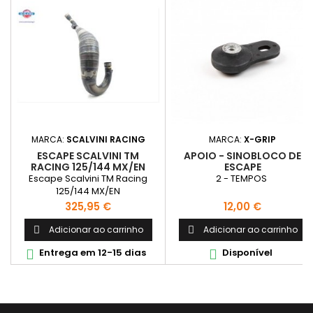
MARCA:
SCALVINI RACING
MARCA:
X-GRIP
ESCAPE SCALVINI TM
APOIO - SINOBLOCO DE
RACING 125/144 MX/EN
ESCAPE
Escape Scalvini TM Racing
2 - TEMPOS
125/144 MX/EN
Preço
Preço
325,95 €
12,00 €
Adicionar ao carrinho
Adicionar ao carrinho


Entrega em 12-15 dias
Disponível

