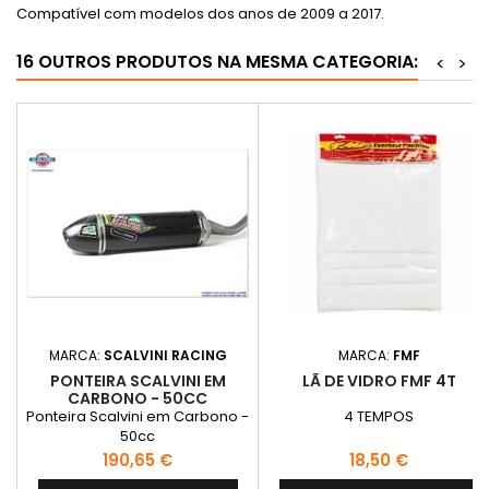
Compatível com modelos dos anos de 2009 a 2017.
16 OUTROS PRODUTOS NA MESMA CATEGORIA:
<
>
MARCA:
SCALVINI RACING
MARCA:
FMF
PONTEIRA SCALVINI EM
LÃ DE VIDRO FMF 4T
CARBONO - 50CC
Ponteira Scalvini em Carbono -
4 TEMPOS
50cc
Preço
Preço
190,65 €
18,50 €