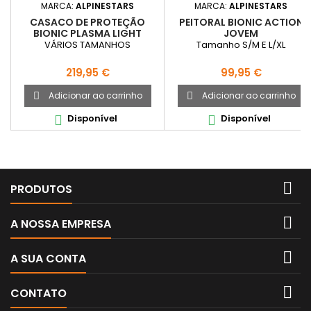
MARCA:
ALPINESTARS
MARCA:
ALPINESTARS
CASACO DE PROTEÇÃO
PEITORAL BIONIC ACTION
BIONIC PLASMA LIGHT
JOVEM
VÁRIOS TAMANHOS
Tamanho S/M E L/XL
Preço
Preço
219,95 €
99,95 €
Adicionar ao carrinho
Adicionar ao carrinho


Disponível
Disponível



PRODUTOS

A NOSSA EMPRESA

A SUA CONTA

CONTATO