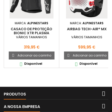
MARCA:
ALPINESTARS
MARCA:
ALPINESTARS
CASACO DE PROTEÇÃO
AIRBAG TECH-AIR® MX
BIONIC XTR PLASMA
VÁRIOS TAMANHOS
VÁRIOS TAMANHOS
Preço
Preço
319,95 €
599,95 €
Adicionar ao carrinho
Adicionar ao carrinho


Disponível
Disponível



PRODUTOS

A NOSSA EMPRESA