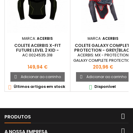
MARCA:
ACERBIS
MARCA:
ACERBIS
COLETE ACERBIS X-FIT
COLETE GALAXY COMPLETE
FUTURE LEVEL 2 KID -
PROTECTION - GREY/BLACK
BLACK/YELLOW
AC 0024535.318
ACERBIS: MX - PROTECTION
GALAXY COMPLETE PROTECTION
- GREY/BLACK
Preço
Preço
149,94 €
203,96 €
Adicionar ao carrinho
Adicionar ao carrinho


Últimos artigos em stock
Disponível



PRODUTOS

A NOSSA EMPRESA