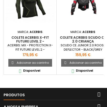
MARCA:
ACERBIS
MARCA:
ACERBIS
COLETE ACERBIS X-FIT
COLETE ACREBIS SCUDO CE
FUTURE LEVEL 2 -
2.0 CRIANÇA
BLACK/YELLOW
ACERBIS: MX - PROTECTION X-
SCUDO CE JUNIOR 2.0 ROOST
FIT FUTURE LEVEL 2 -
DEFLECTOR - BLACK/GREY
BLACK/YELLOW
Preço
Preço
179,95 €
159,95 €
Adicionar ao carrinho
Adicionar ao carrinho


Disponível
Disponível



PRODUTOS

A NOSSA EMPRESA