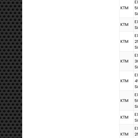
E
KTM
5
S
E
KTM
S
E
KTM
2
S
E
KTM
3
S
E
KTM
4
S
E
KTM
5
S
E
KTM
S
E
KTM
2