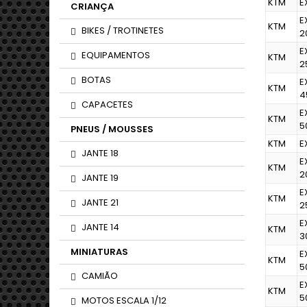
KTM
E
CRIANÇA
E
KTM
BIKES / TROTINETES
2
E
EQUIPAMENTOS
KTM
2
BOTAS
E
KTM
4
CAPACETES
E
KTM
5
PNEUS / MOUSSES
KTM
E
JANTE 18
E
KTM
2
JANTE 19
E
KTM
JANTE 21
2
E
JANTE 14
KTM
3
MINIATURAS
E
KTM
5
CAMIÃO
E
KTM
5
MOTOS ESCALA 1/12