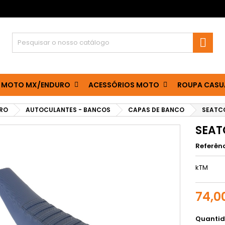

 MOTO MX/ENDURO
ACESSÓRIOS MOTO
ROUPA CASU
RO
AUTOCULANTES - BANCOS
CAPAS DE BANCO
SEATC
SEAT
Referên
kTM
74,0
Quanti