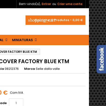
Bem-vindo(a),
Entrar
ou
Criar uma conta
shopping_cart
Carrinho:
0
Produtos - 0,00 €
AL
MINIATURAS
OVER FACTORY BLUE KTM
COVER FACTORY BLUE KTM
cia
08212376
Marca
Selle dalla valle
0 €
Com IVA
dade