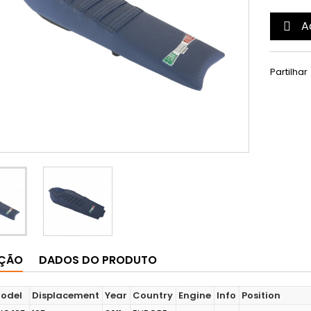
A

Partilhar
IÇÃO
DADOS DO PRODUTO
odel
Displacement
Year
Country
Engine
Info
Position