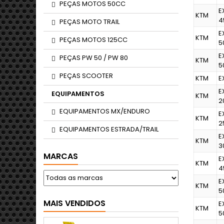
PEÇAS MOTOS 50CC
E
KTM
4
PEÇAS MOTO TRAIL
E
KTM
PEÇAS MOTOS 125CC
5
E
PEÇAS PW 50 / PW 80
KTM
5
PEÇAS SCOOTER
KTM
E
E
EQUIPAMENTOS
KTM
2
EQUIPAMENTOS MX/ENDURO
E
KTM
2
EQUIPAMENTOS ESTRADA/TRAIL
E
KTM
3
MARCAS
E
KTM
4
E
KTM
5
MAIS VENDIDOS
E
KTM
5