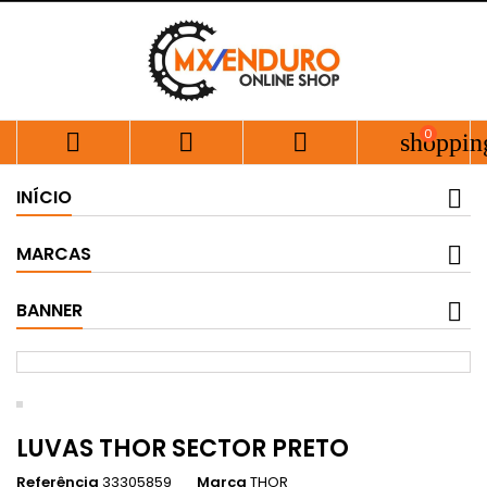
0



shoppin
INÍCIO
MARCAS
BANNER
LUVAS THOR SECTOR PRETO
Referência
33305859
Marca
THOR