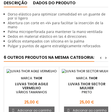
DESCRIÇÃO
DADOS DO PRODUTO
Dorso elástico para optimizar comodidad en un guante de
por sí ligero
Abertura con corte en «V» para facilitar la inserción de la
mano
Palma microperforada para mantener la mano ventilada
Dedos en material elástico en las 4 direcciones
Gráficos estampados con silicona en la palma
Pulgar y puntos de agarre estratégicamente reforzados
6 OUTROS PRODUTOS NA MESMA CATEGORIA:
<
>
MARCA:
THOR
MARCA:
THOR
LUVAS THOR AGILE
LUVAS THOR SECTOR
VERMELHO
MULHER
VÁRIOS TAMANHOS
PRETO
Preço
Preço
25,00 €
25,00 €
Adicionar ao carrinho
Adicionar ao carrinho

