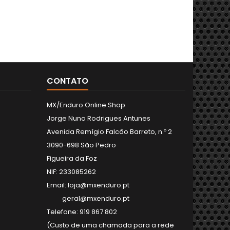
CONTATO
MX/Enduro Online Shop
Jorge Nuno Rodrigues Antunes
Avenida Remígio Falcão Barreto, n.º 2
3090-698 São Pedro
Figueira da Foz
NIF: 233085262
Email: loja@mxenduro.pt
geral@mxenduro.pt
Telefone: 919 867 802
(Custo de uma chamada para a rede