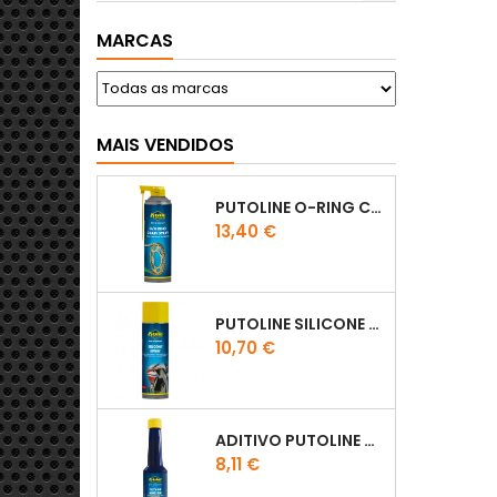
MARCAS
MAIS VENDIDOS
PUTOLINE O-RING CHAIN LUBE - SPRAY CORRENTE - 0,5 LT
Preço
13,40 €
PUTOLINE SILICONE SPRAY
Preço
10,70 €
ADITIVO PUTOLINE OCTANE BOOSTER 150ML
Preço
8,11 €