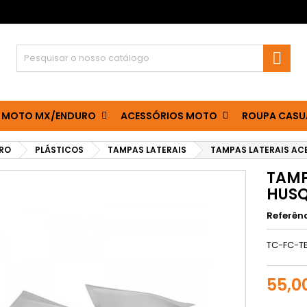

 MOTO MX/ENDURO
ACESSÓRIOS MOTO
ROUPA CASU
RO
PLÁSTICOS
TAMPAS LATERAIS
TAMPAS LATERAIS AC
TAMP
HUS
Referên
TC-FC-T
55,0