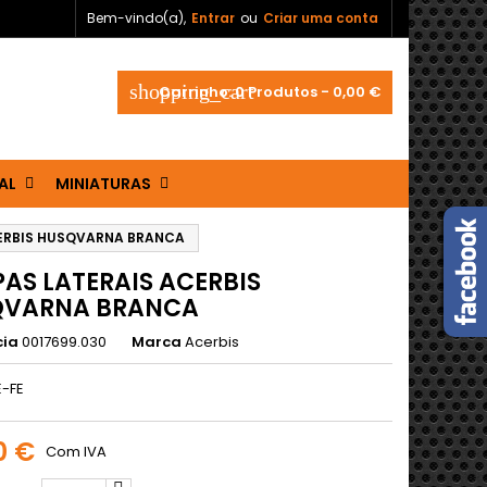
Bem-vindo(a),
Entrar
ou
Criar uma conta
shopping_cart
Carrinho:
0
Produtos - 0,00 €
AL
MINIATURAS
ERBIS HUSQVARNA BRANCA
AS LATERAIS ACERBIS
QVARNA BRANCA
cia
0017699.030
Marca
Acerbis
E-FE
0 €
Com IVA