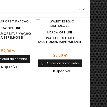
<
>
RCA:
OPTILINE
MARCA:
OPTILINE
MAR
AR ORBIT, FIXAÇÃO
A ESPELHOS E
WALLET, ESTOJO
BOLSA 
TRAVESSAS
MULTIUSOS IMPERMEÁVEL
UNIV
SM
Preço
52,00 €
Preço
P
23,50 €
3
cionar ao carrinho
Adicionar ao carrinho
Adici


Disponível
Disponível
D

