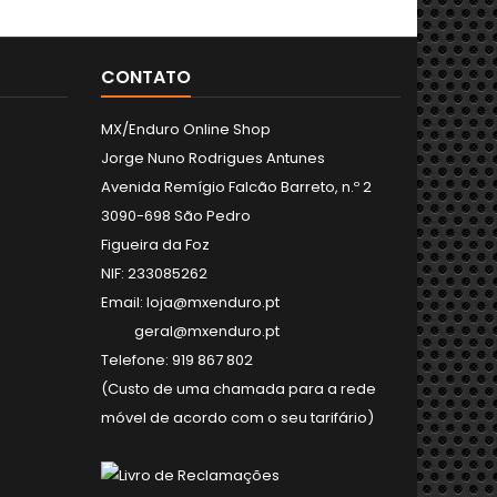
CONTATO
MX/Enduro Online Shop
Jorge Nuno Rodrigues Antunes
Avenida Remígio Falcão Barreto, n.º 2
3090-698 São Pedro
Figueira da Foz
NIF: 233085262
Email: loja@mxenduro.pt
geral@mxenduro.pt
Telefone: 919 867 802
(Custo de uma chamada para a rede
móvel de acordo com o seu tarifário)