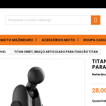

 MOTO MX/ENDURO
ACESSÓRIOS MOTO
ROUPA CASU
OVEL
TITAN ORBIT, BRAÇO ARTICULADO PARA FIXACÃO TITAN
TITA
PARA
Referên
28,0
Quanti