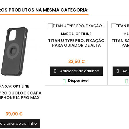
ROS PRODUTOS NA MESMA CATEGORIA:
MARCA:
OPTILINE
MA
TITAN U TYPE PRO, FIXAÇÃO
TITAN B
PARA GUIADOR DE ALTA
PAR
RESISTENCIA
Preço
33,50 €
Adicionar ao carrinho
Adi


Disponível


MARCA:
OPTILINE
PRO DUOLOCK CAPA
IPHONE 14 PRO MAX
Preço
39,00 €
dicionar ao carrinho