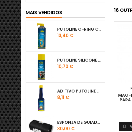
16 OUT
MAIS VENDIDOS
PUTOLINE O-RING CHAIN LUBE - SPRAY CORRENTE - 0,5 LT
Preço
13,40 €
PUTOLINE SILICONE SPRAY
Preço
10,70 €
ADITIVO PUTOLINE OCTANE BOOSTER 150ML
MAG-
Preço
8,11 €
PARA 
ESPONJA DE GUIADOR KTM
A

Preço
30,00 €