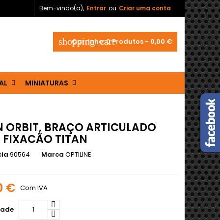
Bem-vindo(a),
Entrar
ou
Criar uma conta
shopping_cart
Carrinho:
0
Produtos - 0,00 €
AL
MINIATURAS
N ORBIT, BRAÇO ARTICULADO
 FIXACÃO TITAN
cia
90564
Marca
OPTILINE
0 €
Com IVA
dade