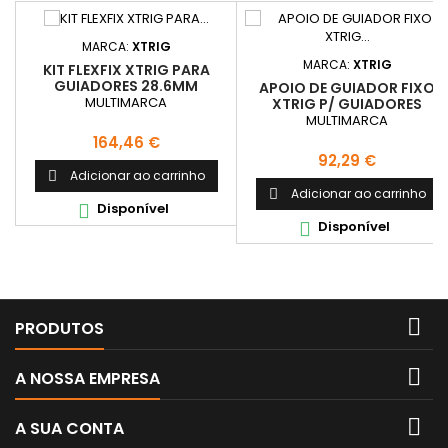
MARCA:
XTRIG
MARCA:
XTRIG
KIT FLEXFIX XTRIG PARA
GUIADORES 28.6MM
APOIO DE GUIADOR FIXO
MULTIMARCA
XTRIG P/ GUIADORES
28.6MM
MULTIMARCA
Preço
164,46 €
Preço
92,29 €
Adicionar ao carrinho

Adicionar ao carrinho

Disponível

Disponível


PRODUTOS

A NOSSA EMPRESA

A SUA CONTA