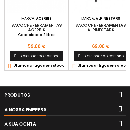
MARCA:
ACERBIS
MARCA:
ALPINESTARS
SACOCHE FERRAMENTAS
SACOCHE FERRAMENTAS
ACERBIS
ALPINESTARS
Capacidade 3 litros
Preço
Preço
59,00 €
69,00 €
Adicionar ao carrinho
Adicionar ao carrinho


Últimos artigos em stock
Últimos artigos em stock



PRODUTOS

A NOSSA EMPRESA

A SUA CONTA