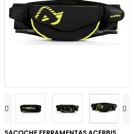


SACOCHE FERRAMENTAS ACERBIS